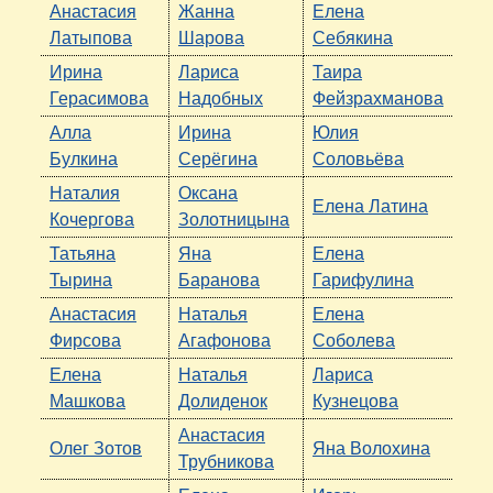
Анастасия
Жанна
Елена
Латыпова
Шарова
Себякина
Ирина
Лариса
Таира
Герасимова
Надобных
Фейзрахманова
Алла
Ирина
Юлия
Булкина
Серёгина
Соловьёва
Наталия
Оксана
Елена Латина
Кочергова
Золотницына
Татьяна
Яна
Елена
Тырина
Баранова
Гарифулина
Анастасия
Наталья
Елена
Фирсова
Агафонова
Соболева
Елена
Наталья
Лариса
Машкова
Долиденок
Кузнецова
Анастасия
Олег Зотов
Яна Волохина
Трубникова