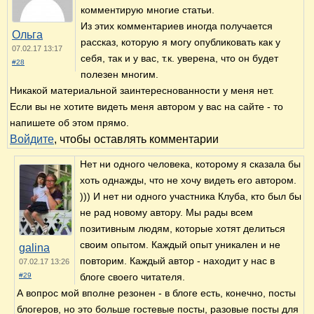
комментирую многие статьи.
Из этих комментариев иногда получается
Ольга
рассказ, которую я могу опубликовать как у
07.02.17 13:17
себя, так и у вас, т.к. уверена, что он будет
#28
полезен многим.
Никакой материальной заинтереснованности у меня нет.
Если вы не хотите видеть меня автором у вас на сайте - то
напишете об этом прямо.
Войдите
, чтобы оставлять комментарии
Нет ни одного человека, которому я сказала бы
хоть однажды, что не хочу видеть его автором.
))) И нет ни одного участника Клуба, кто был бы
не рад новому автору. Мы рады всем
позитивным людям, которые хотят делиться
своим опытом. Каждый опыт уникален и не
galina
повторим. Каждый автор - находит у нас в
07.02.17 13:26
#29
блоге своего читателя.
А вопрос мой вполне резонен - в блоге есть, конечно, посты
блогеров, но это больше гостевые посты, разовые посты для