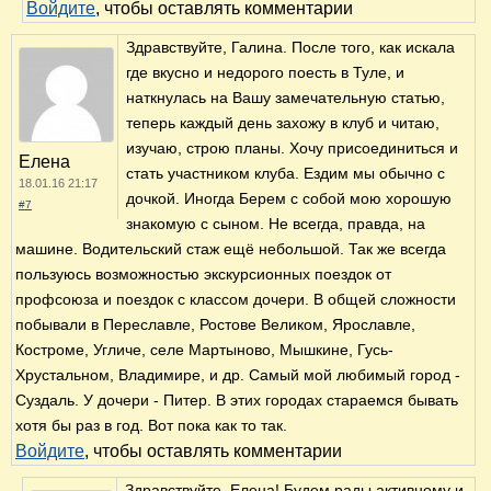
Войдите
, чтобы оставлять комментарии
Здравствуйте, Галина. После того, как искала
где вкусно и недорого поесть в Туле, и
наткнулась на Вашу замечательную статью,
теперь каждый день захожу в клуб и читаю,
изучаю, строю планы. Хочу присоединиться и
Елена
стать участником клуба. Ездим мы обычно с
18.01.16 21:17
дочкой. Иногда Берем с собой мою хорошую
#7
знакомую с сыном. Не всегда, правда, на
машине. Водительский стаж ещё небольшой. Так же всегда
пользуюсь возможностью экскурсионных поездок от
профсоюза и поездок с классом дочери. В общей сложности
побывали в Переславле, Ростове Великом, Ярославле,
Костроме, Угличе, селе Мартыново, Мышкине, Гусь-
Хрустальном, Владимире, и др. Самый мой любимый город -
Суздаль. У дочери - Питер. В этих городах стараемся бывать
хотя бы раз в год. Вот пока как то так.
Войдите
, чтобы оставлять комментарии
Здравствуйте, Елена! Будем рады активному и