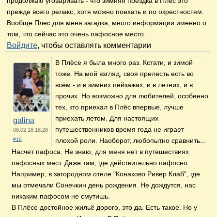
продолжаю уговаривать - что зимняя поездка в Плес это
прежде всего релакс, хотя можно поехать и по окрестностям.
Вообще Плес для меня загадка, много информации именно о
том, что сейчас это очень пафосное место.
Войдите
, чтобы оставлять комментарии
В Плёсе я была много раз. Кстати, и зимой
тоже. На мой взгляд, своя прелесть есть во
всём - и в зимних пейзажах, и в летних, и в
прочих. Но возможно для любителей, особенно
тех, кто приехал в Плёс впервые, лучше
приехать летом. Для настоящих
galina
путешественников время года не играет
08.02.16 18:28
#10
плохой роли. Наоборот, любопытно сравнить...
Насчет пафоса. Не знаю, для меня нет в путешествиях
пафосных мест. Даже там, где действительно пафосно.
Например, в загородном отеле "Конаково Ривер Клаб", где
мы отмечали Сонечкин день рождения. Не дождутся, нас
никаким пафосом не смутишь.
В Плёсе достойное жильё дорого, это да. Есть такое. Но у