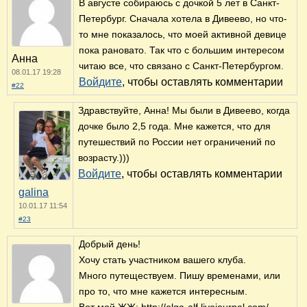
В августе собираюсь с дочкой 5 лет в Санкт-
Петербург. Сначала хотела в Дивеево, но что-
то мне показалось, что моей активной девице
пока рановато. Так что с большим интересом
Анна
читаю все, что связано с Санкт-Петербургом.
08.01.17 19:28
Войдите
, чтобы оставлять комментарии
#22
Здравствуйте, Анна! Мы были в Дивеево, когда
дочке было 2,5 года. Мне кажется, что для
путешествий по России нет ограничений по
возрасту.)))
Войдите
, чтобы оставлять комментарии
galina
10.01.17 11:54
#23
Добрый день!
Хочу стать участником вашего клуба.
Много путеществуем. Пишу временами, или
про то, что мне кажется интересным.
Вот мой ЖЖ: http://olga-alf.livejournal.com/