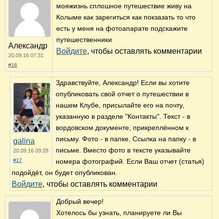
мояжизнь сплошное путешествие живу на
Колыме как зарегиться как покзазать то что
есть у меня на фотоапарате подскажите
путешественники
Александр
Войдите
, чтобы оставлять комментарии
20.09.16 07:31
#16
Здравствуйте, Александр! Если вы хотите
опубликовать свой отчет о путешествии в
нашем Клубе, присылайте его на почту,
указанную в разделе "Контакты". Текст - в
вордовском документе, прикреплённом к
письму. Фото - в папке. Ссылка на папку - в
galina
письме. Вместо фото в тексте указывайте
20.09.16 09:28
#17
номера фотографий. Если Ваш отчет (статья)
подойдёт, он будет опубликован.
Войдите
, чтобы оставлять комментарии
Добрый вечер!
Хотелось бы узнать, планируете ли Вы