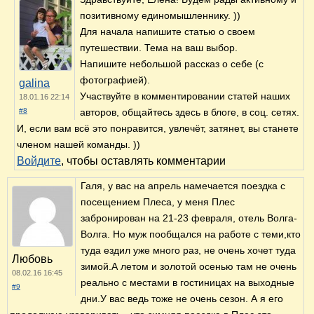
позитивному единомышленнику. ))
Для начала напишите статью о своем
путешествии. Тема на ваш выбор.
Напишите небольшой рассказ о себе (с
фотографией).
galina
Участвуйте в комментировании статей наших
18.01.16 22:14
#8
авторов, общайтесь здесь в блоге, в соц. сетях.
И, если вам всё это понравится, увлечёт, затянет, вы станете
членом нашей команды. ))
Войдите
, чтобы оставлять комментарии
Галя, у вас на апрель намечается поездка с
посещением Плеса, у меня Плес
забронирован на 21-23 февраля, отель Волга-
Волга. Но муж пообщался на работе с теми,кто
туда ездил уже много раз, не очень хочет туда
Любовь
зимой.А летом и золотой осенью там не очень
08.02.16 16:45
реально с местами в гостиницах на выходные
#9
дни.У вас ведь тоже не очень сезон. А я его