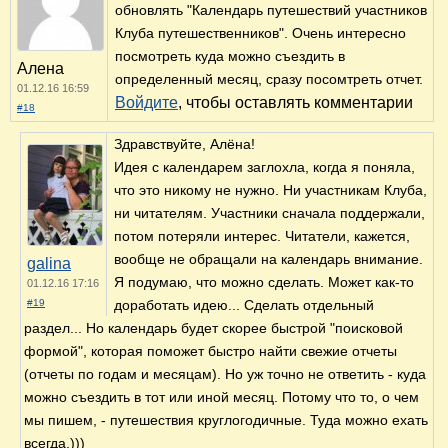
обновлять "Календарь путешествий участников
Клуба путешественников". Очень интересно
посмотреть куда можно съездить в
Алена
определенный месяц, сразу посомтреть отчет.
01.12.16 16:59
Войдите
, чтобы оставлять комментарии
#18
Здравствуйте, Алёна!
Идея с календарем заглохла, когда я поняла,
что это никому не нужно. Ни участникам Клуба,
ни читателям. Участники сначала поддержали,
потом потеряли интерес. Читатели, кажется,
вообще не обращали на календарь внимание.
galina
Я подумаю, что можно сделать. Может как-то
01.12.16 17:16
#19
доработать идею... Сделать отдельный
раздел... Но календарь будет скорее быстрой "поисковой
формой", которая поможет быстро найти свежие отчеты
(отчеты по годам и месяцам). Но уж точно не ответить - куда
можно съездить в тот или иной месяц. Потому что то, о чем
мы пишем, - путешествия круглогодичные. Туда можно ехать
всегда.)))