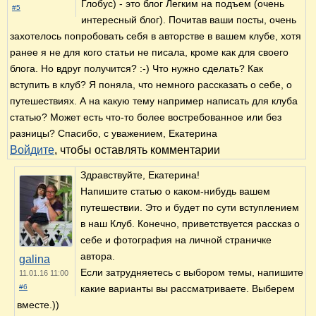
Глобус) - это блог Легким на подъем (очень
#5
интересный блог). Почитав ваши посты, очень
захотелось попробовать себя в авторстве в вашем клубе, хотя
ранее я не для кого статьи не писала, кроме как для своего
блога. Но вдруг получится? :-) Что нужно сделать? Как
вступить в клуб? Я поняла, что немного рассказать о себе, о
путешествиях. А на какую тему например написать для клуба
статью? Может есть что-то более востребованное или без
разницы? Спасибо, с уважением, Екатерина
Войдите
, чтобы оставлять комментарии
Здравствуйте, Екатерина!
Напишите статью о каком-нибудь вашем
путешествии. Это и будет по сути вступлением
в наш Клуб. Конечно, приветствуется рассказ о
себе и фотография на личной страничке
автора.
galina
Если затрудняетесь с выбором темы, напишите
11.01.16 11:00
#6
какие варианты вы рассматриваете. Выберем
вместе.))