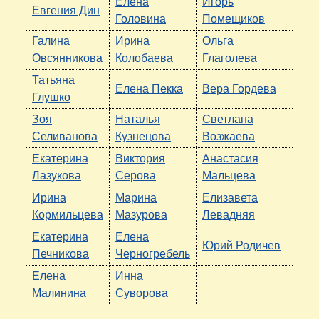
Елена
Игорь
Евгения Дин
Головина
Помещиков
Галина
Ирина
Ольга
Овсянникова
Колобаева
Глаголева
Татьяна
Елена Пекка
Вера Гордева
Глушко
Зоя
Наталья
Светлана
Селиванова
Кузнецова
Возжаева
Екатерина
Виктория
Анастасия
Лазукова
Серова
Мальцева
Ирина
Марина
Елизавета
Кормильцева
Мазурова
Левадняя
Екатерина
Елена
Юрий Родичев
Печникова
Черногребель
Елена
Инна
Малинина
Суворова