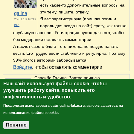
есть какие-то дополнительные вопросы на
эту тему, пишите, отвечу.
galina
Я вас зарегистрирую (пришлю логин и
25.01.18 16:38
#45
пароль для входа на сайт) сразу, как только
опубликую ваш пост. Регистрация нужна для того, чтобы
без модерации оставлять комментарии.
А насчет своего блога - его никогда не поздно начать
вести. Его трудно вести стабильно и регулярно. Поэтому
99% блогов авторами забрасывается.
Войдите
, чтобы оставлять комментарии
Спасибо Галина. Завтра пришлю.
Наш сайт использует файлы cookie, чтобы
Войдите
, чтобы оставлять комментарии
улучшить работу сайта, повысить его
эффективность и удобство.
Продолжая использовать сайт galina-lukas.ru, вы соглашаетесь на
Наталья
использование файлов cookie.
25.01.18 16:43
#46
Понятно
Добавить комментарий
Галина, добрый день! Наверное, пришло и мое