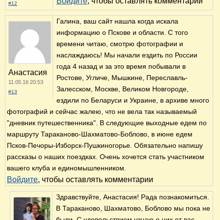
Войдите
, чтобы оставлять комментарии
#12
Галина, ваш сайт нашла когда искала
информацию о Пскове и области. С того
времени читаю, смотрю фотографии и
наслаждаюсь! Мы начали ездить по России
года 4 назад и за это время побывали в
Анастасия
Ростове, Угличе, Мышкине, Переславль-
11.05.16 20:53
Залесском, Москве, Великом Новгороде,
#13
ездили по Беларуси и Украине, в архиве много
фотографий и сейчас жалею, что не вела так называемый
"дневник путешественника". В следующие выходные едем по
маршруту Тараканово-Шахматово-Боблово, в июне едем
Псков-Печоры-Изборск-Пушкиногорье. Обязательно напишу
рассказы о наших поездках. Очень хочется стать участником
вашего клуба и единомышленником.
Войдите
, чтобы оставлять комментарии
Здравствуйте, Анастасия! Рада познакомиться.
В Тараканово, Шахматово, Боблово мы пока не
были. С удовольствием узнаю о них от вас.