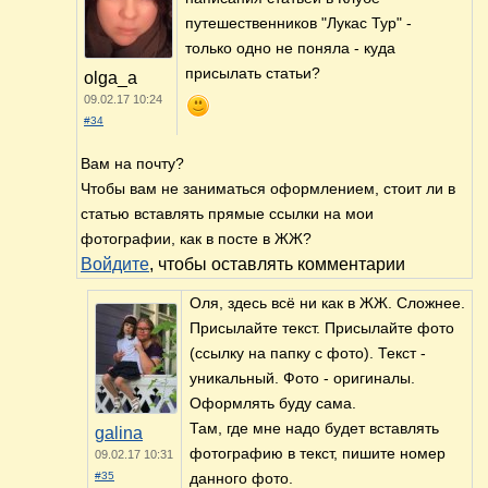
путешественников "Лукас Тур" -
только одно не поняла - куда
присылать статьи?
olga_a
09.02.17 10:24
#34
Вам на почту?
Чтобы вам не заниматься оформлением, стоит ли в
статью вставлять прямые ссылки на мои
фотографии, как в посте в ЖЖ?
Войдите
, чтобы оставлять комментарии
Оля, здесь всё ни как в ЖЖ. Сложнее.
Присылайте текст. Присылайте фото
(ссылку на папку с фото). Текст -
уникальный. Фото - оригиналы.
Оформлять буду сама.
Там, где мне надо будет вставлять
galina
фотографию в текст, пишите номер
09.02.17 10:31
#35
данного фото.