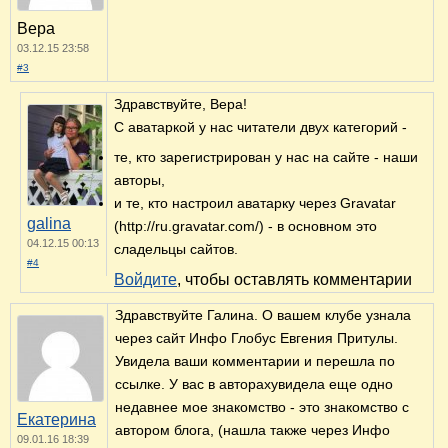
Вера
03.12.15 23:58
#3
Здравствуйте, Вера!
С аватаркой у нас читатели двух категорий -
те, кто зарегистрирован у нас на сайте - наши
авторы,
и те, кто настроил аватарку через Gravatar
galina
(http://ru.gravatar.com/) - в основном это
04.12.15 00:13
сладельцы сайтов.
#4
Войдите
, чтобы оставлять комментарии
Здравствуйте Галина. О вашем клубе узнала
через сайт Инфо Глобус Евгения Притулы.
Увидела ваши комментарии и перешла по
ссылке. У вас в авторахувидела еще одно
недавнее мое знакомство - это знакомство с
Екатерина
автором блога, (нашла также через Инфо
09.01.16 18:39