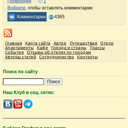
Подробнее
о Поездка в Рязань на два дня. Отзыв
1
Войдите
, чтобы оставлять комментарии
Комментарии
4365
Главная
Карта сайта
Автор
Путешествия
Отели
Апартаменты
Кафе
Города и страны
Трассы
События
Отзывы об отелях по городам
Авторы статей
Сотрудничество
Контакты
Поиск по сайту
П
о
Наш Клуб в соц. сетях:
и
с
к