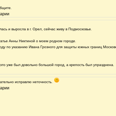
общите.
тарии
ась и выросла в г. Орел, сейчас живу в Подмосковье.
статье Анны Никтиной о моем родном городе.
году по указанию Ивана Грозного для защиты южных границ Москов
 это уже был довольно большой город, а крепость был упразднена.
зательно исправлю неточность.
тарии