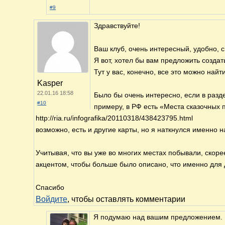
#9
Здравствуйте!
Ваш клуб, очень интересный, удобно, с
Я вот, хотел бы вам предложить создат
Тут у вас, конечно, все это можно най
Kasper
22.01.16 18:58
Было бы очень интересно, если в разде
#10
примеру, в РФ есть «Места сказочных п
http://ria.ru/infografika/20110318/438423795.html
возможно, есть и другие карты, но я наткнулся именно н
Учитывая, что вы уже во многих местах побывали, скорее
акцентом, чтобы больше было описано, что именно для д
Спасибо
Войдите
, чтобы оставлять комментарии
Я подумаю над вашим предложением. Ка