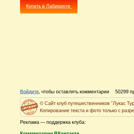
Купить в Лабиринте
Войдите
, чтобы оставлять комментарии
50299 п
© Сайт клуб путешественников "Лукас Тур" h
Копирование текста и фото только с раз
Реклама — поддержка клуба:
Комментарии ВКонтакте