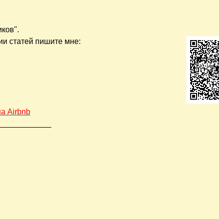
иков".
ии статей пишите мне:
а Аirbnb
____________