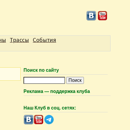
аны
Трассы
События
Поиск по сайту
П
о
Реклама — поддержка клуба
и
с
Наш Клуб в соц. сетях:
к