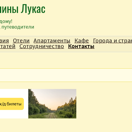
лины Лукас
дому!
, путеводители
вия
Отели
Апартаменты
Кафе
Города и стр
статей
Сотрудничество
Контакты