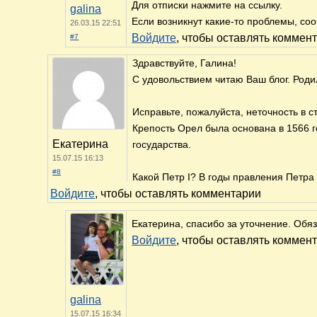
Для отписки нажмите на ссылку.
galina
Если возникнут какие-то проблемы, со
26.03.15 22:51
Войдите
, чтобы оставлять коммен
#7
Здравствуйте, Галина!
С удовольствием читаю Ваш блог. Родил
Исправьте, пожалуйста, неточность в 
Крепость Орел была основана в 1566 
Екатерина
государства.
15.07.15 16:13
#8
Какой Петр I? В годы правления Петра
Войдите
, чтобы оставлять комментарии
Екатерина, спасибо за уточнение. Обя
Войдите
, чтобы оставлять коммен
galina
15.07.15 16:34