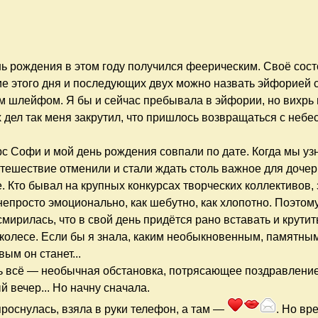
ь рождения в этом году получился феерическим. Своё сос
ие этого дня и последующих двух можно назвать эйфорией 
 шлейфом. Я бы и сейчас пребывала в эйфории, но вихрь
 дел так меня закрутил, что пришлось возвращаться с небе
урс Софи и мой день рождения совпали по дате. Когда мы уз
утешествие отменили и стали ждать столь важное для доче
. Кто бывал на крупных конкурсах творческих коллективов, 
 непросто эмоционально, как шебутно, как хлопотно. Поэтом
смирилась, что в свой день придётся рано вставать и крутит
 колесе. Если бы я знала, каким необыкновенным, памятны
вым он станет...
 всё — необычная обстановка, потрясающее поздравление
й вечер... Но начну сначала.
проснулась, взяла в руки телефон, а там —
. Но вр