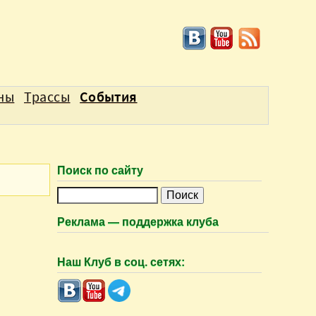
аны
Трассы
События
Поиск по сайту
П
о
Реклама — поддержка клуба
и
с
Наш Клуб в соц. сетях:
к