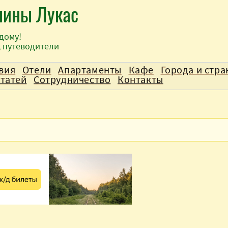
лины Лукас
дому!
, путеводители
вия
Отели
Апартаменты
Кафе
Города и стр
статей
Сотрудничество
Контакты