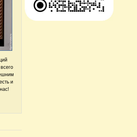
щий
 всего
нешним
есть и
нас!
ия коллекции"