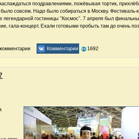
наслаждаться поздравлениями, пожёвывая тортик, прихлё
не было совсем. Надо было собираться в Москву. Фестиваль-
ле легендарной гостиницы "Космос". 7 апреля был финальн
е, гала-концерт. Ехали готовыми пробыть там до очень по
ь комментарии
Комментарии
1692
?
а