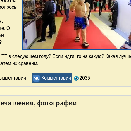
 на этих
 вопросы
а,
ге. О
ки
?
MITT в следующем году? Если идти, то на какую? Какая лучш
затем их сравним.
комментарии
Комментарии
2035
печатления, фотографии