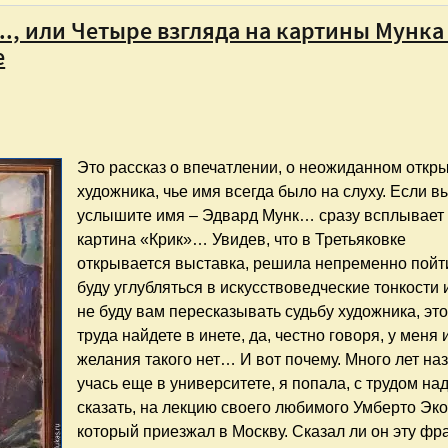
.., или Четыре взгляда на картины Мунка
е
Это рассказ о впечатлении, о неожиданном откр
художника, чье имя всегда было на слуху. Если в
услышите имя – Эдвард Мунк… сразу всплывает
картина «Крик»… Увидев, что в Третьяковке
открывается выставка, решила непременно пойти
буду углубляться в искусствоведческие тонкости 
не буду вам пересказывать судьбу художника, это
труда найдете в инете, да, честно говоря, у меня 
желания такого нет… И вот почему. Много лет наз
учась еще в университете, я попала, с трудом на
сказать, на лекцию своего любимого Умберто Эко
который приезжал в Москву. Сказал ли он эту фр