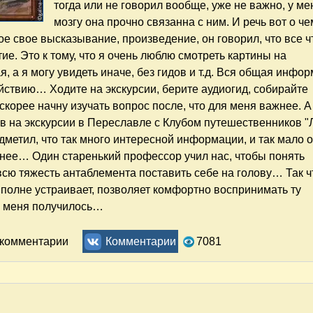
тогда или не говорил вообще, уже не важно, у ме
мозгу она прочно связанна с ним. И речь вот о че
ое свое высказывание, произведение, он говорил, что все ч
тие. Это к тому, что я очень люблю смотреть картины на
 а я могу увидеть иначе, без гидов и т.д. Вся общая инфо
действию… Ходите на экскурсии, берите аудиогид, собирайте
 скорее начну изучать вопрос после, что для меня важнее. А
в на экскурсии в Переславле с Клубом путешественников "
одметил, что так много интересной информации, и так мало 
нее… Один старенький профессор учил нас, чтобы понять
 всю тяжесть антаблемента поставить себе на голову… Так ч
полне устраивает, позволяет комфортно воспринимать ту
 у меня получилось…
, или Четыре взгляда на картины Мунка на выставке в Третья
ь комментарии
Комментарии
7081