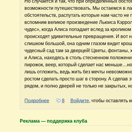
Но случается и так, что при определенных обсто
возможности путешествовать. Мы остаемся в ла
обстоятельств, распутать которые нам часто не п
вспомним великое произведение Льюиса Кэррол
чудес», когда Алиса попадает вслед за кроликом 
происходят удивительные превращения. И вот на
слишком большой, она одним глазом видит крош
чудесный сад там за дверцей! Цветы, фонтаны, хо
и Алиса, находясь в столь стесненном положен
пирожок, веер, который сделает нас меньше…но с
лишь отложить, ведь жить без мечты невозможн
ростом сделать просто шаг в сторону. А сделав 
рядом, и полно дверей не только не закрытых, 
о Сапожник без сапог. Впечатление…
Подробнее
8
Войдите
, чтобы оставлять 
Реклама — поддержка клуба