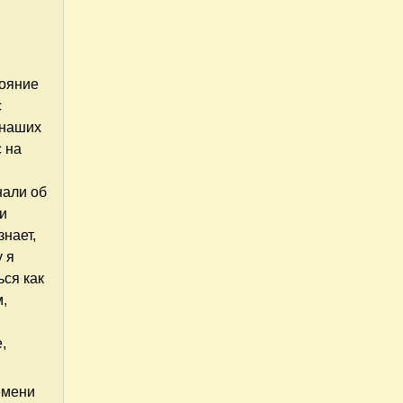
тояние
с
 наших
с на
нали об
ри
знает,
у я
ься как
м,
,
емени