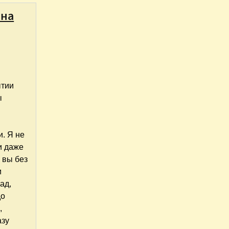
 на
ытии
ы
. Я не
и даже
 вы без
и
ад,
до
,
азу