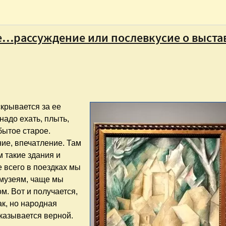
е…рассуждение или послевкусие о выста
скрывается за ее
надо ехать, плыть,
бытое старое.
ие, впечатление. Там
м такие здания и
всего в поездках мы
 музеям, чаще мы
м. Вот и получается,
ак, но народная
оказывается верной.