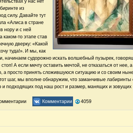
ятельствах у нас нет
биринте из
од силу. Давайте тут
ла «Алиса в стране
в нору и с ней
 каком-то этапе став
ечную дверку: «Какой
чу туда!». И мы, как
ии, начинаем судорожно искать волшебный пузырек, говоря
топ! А если мечту оставить мечтой, не отказаться от нее, а
о, а просто принять сложившуюся ситуацию и со своим ны
этот шаг, мы вполне обнаружим, что заманчивые лабиринты 
но и подходящих под наш рост и размер, манящих и зовущих 
рассуждение или послевкусие о выставке "Щукин. Биограф
комментарии
Комментарии
4059