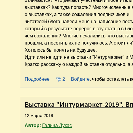
отличаются? Что делают участники и посетители
выставках? Как туда попасть? Многочисленные
о выставках, а также сожаления подписчиков и
читателей блога навели меня на написание пост
который в результате перерос в эту статью в бло
чём сожаления? Многие печалились, что выстав
прошли, а посетить их не получилось. А стоит ли
Хотелось бы понять на будущее.
Идти или не идти на выставки "Интурмаркет" и 
Кратко расскажу о каждой выставке отдельно, а 
о "Интурмаркет" и MITT. А стоит ли?
Подробнее
2
Войдите
, чтобы оставлять 
Выставка "Интурмаркет-2019". В
12 марта 2019
Автор:
Галина Лукас