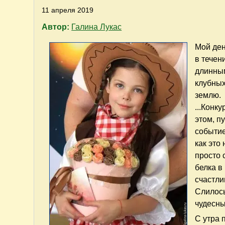
11 апреля 2019
Автор:
Галина Лукас
Мой ден
в течен
длинным
клубных
землю.
...Конк
этом, п
событие
как это
просто 
белка в
счастли
Слилось
чудесны
С утра 