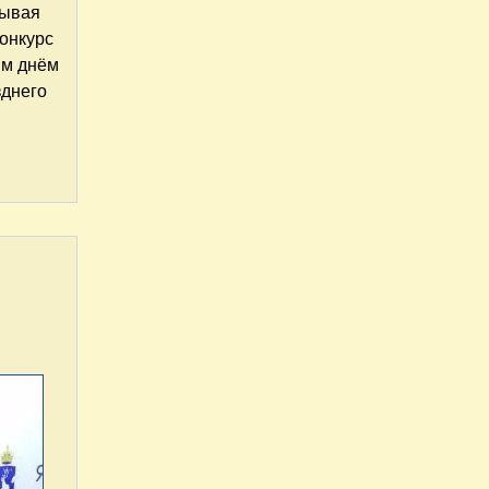
бывая
конкурс
ым днём
зднего