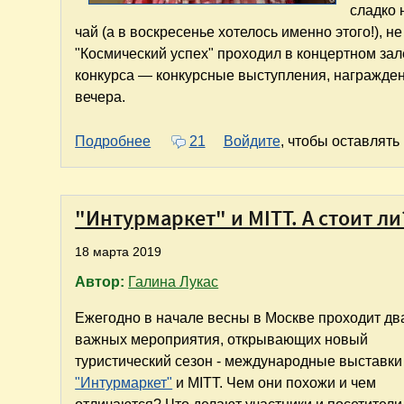
сладко 
чай (а в воскресенье хотелось именно этого!), 
"Космический успех" проходил в концертном за
конкурса — конкурсные выступления, награждени
вечера.
о Мой счастливый День рождения
Подробнее
21
Войдите
, чтобы оставлят
"Интурмаркет" и MITT. А стоит ли
18 марта 2019
Автор:
Галина Лукас
Ежегодно в начале весны в Москве проходит дв
важных мероприятия, открывающих новый
туристический сезон - международные выставки
"Интурмаркет"
и MITT. Чем они похожи и чем