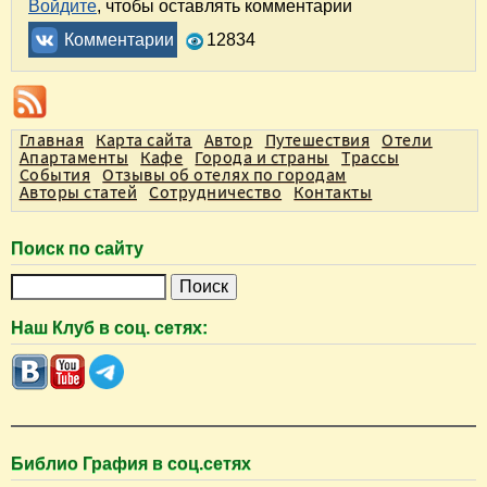
Войдите
, чтобы оставлять комментарии
Комментарии
12834
Главная
Карта сайта
Автор
Путешествия
Отели
Апартаменты
Кафе
Города и страны
Трассы
События
Отзывы об отелях по городам
Авторы статей
Сотрудничество
Контакты
Поиск по сайту
П
о
Наш Клуб в соц. сетях:
и
с
к
Библио Графия в соц.сетях