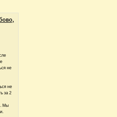
бово,
сле
ге
ься не
ься не
ь за 2
и. Мы
и.