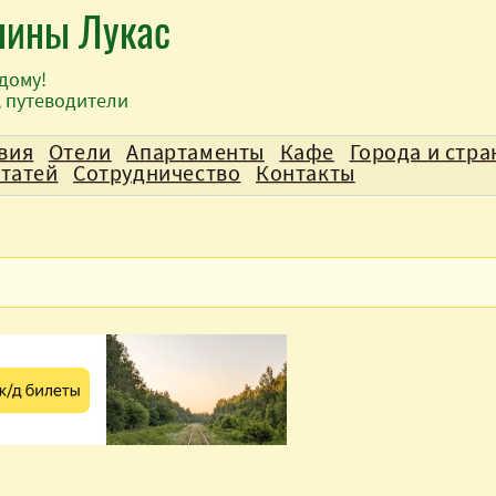
лины Лукас
дому!
, путеводители
вия
Отели
Апартаменты
Кафе
Города и стр
статей
Сотрудничество
Контакты