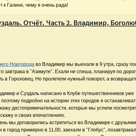
 к Галине, чему я очень рада!
здаль. Отчёт. Часть 2. Владимир, Боголю
его Новгорода
во Владимир мы выехали в 9 утра, сразу по
о завтрака в "Азимуте". Ехали не спеша, планируя по доро
ть в Гороховец. Но пролетели нужный поворот, а возвращат
димир и Суздаль написано в Клубе путешественников уже
 поэтому подробно на истории этих городов я останавливат
окажу достопримечательности, которые мы успели посмотрет
сскажу о своих впечатлениях.
день мы договорились встретиться во Владимире с друзьям
 в город примерно в 11,00, заехали в "Глобус", позавтракал