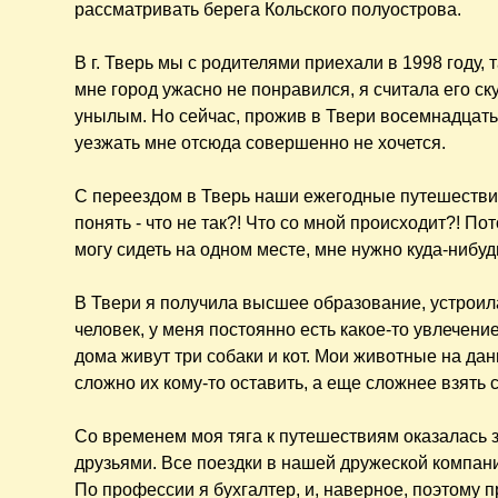
рассматривать берега Кольского полуострова.
В г. Тверь мы с родителями приехали в 1998 году, 
мне город ужасно не понравился, я считала его с
унылым. Но сейчас, прожив в Твери восемнадцать 
уезжать мне отсюда совершенно не хочется.
С переездом в Тверь наши ежегодные путешествия 
понять - что не так?! Что со мной происходит?! Пот
могу сидеть на одном месте, мне нужно куда-нибу
В Твери я получила высшее образование, устроил
человек, у меня постоянно есть какое-то увлечен
дома живут три собаки и кот. Мои животные на 
сложно их кому-то оставить, а еще сложнее взять с
Со временем моя тяга к путешествиям оказалась з
друзьями. Все поездки в нашей дружеской компании 
По профессии я бухгалтер, и, наверное, поэтому