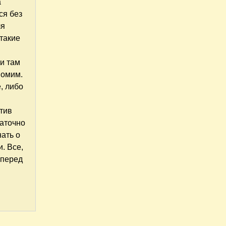
а
ся без
ля
 такие
ли там
номим.
, либо
тив
таточно
нать о
. Все,
 перед