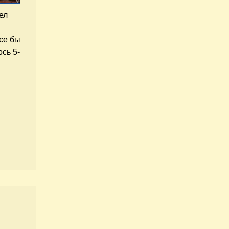
ел
се бы
сь 5-