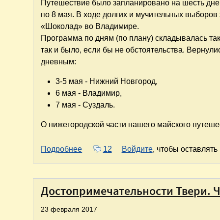
Путешествие было запланировано на шесть дней
по 8 мая. В ходе долгих и мучительных выборо
«Шоколад» во Владимире.
Программа по дням (по плану) складывалась так
так и было, если бы не обстоятельства. Вернул
дневным:
3-5 мая - Нижний Новгород,
6 мая - Владимир,
7 мая - Суздаль.
О нижегородской части нашего майского путешес
о Нижний Новгород - Владимир - Сузд
Подробнее
12
Войдите
, чтобы оставлят
Достопримечательности Твери. Ча
23 февраля 2017