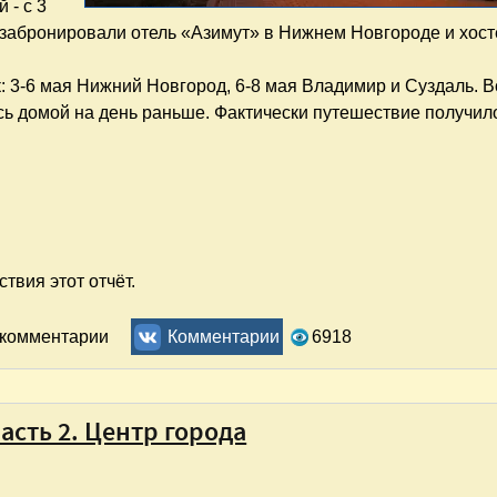
 - с 3
в забронировали отель «Азимут» в Нижнем Новгороде и хост
: 3-6 мая Нижний Новгород, 6-8 мая Владимир и Суздаль. В
ись домой на день раньше. Фактически путешествие получило
твия этот отчёт.
аль. Отчёт. Часть 1. Нижний
ь комментарии
Комментарии
6918
сть 2. Центр города