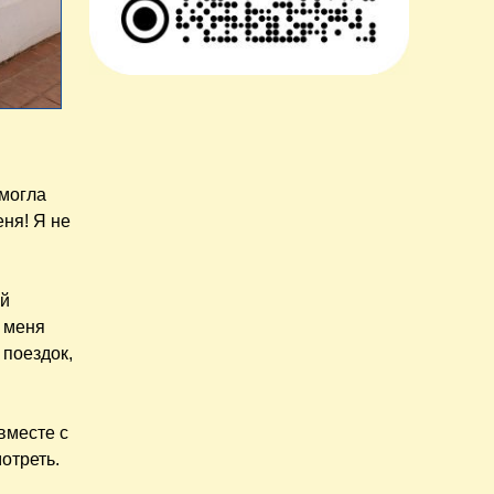
 могла
еня! Я не
ий
у меня
поездок,
вместе с
отреть.