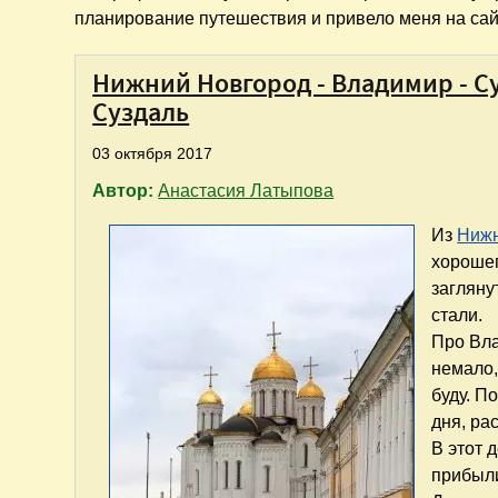
планирование путешествия и привело меня на сайт
Нижний Новгород - Владимир - Су
Суздаль
03 октября 2017
Автор:
Анастасия Латыпова
Из
Нижн
хорошег
загляну
стали.
Про Вла
немало,
буду. П
дня, ра
В этот 
прибыли