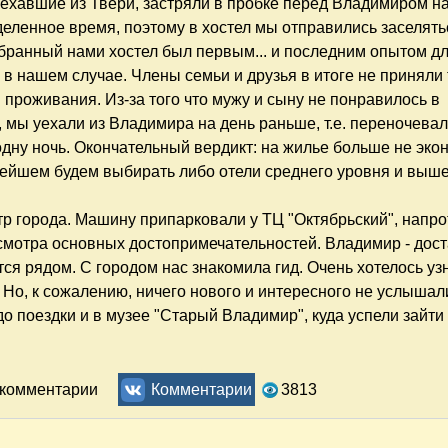
 ехавшие из Твери, застряли в пробке перед Владимиром н
еленное время, поэтому в хостел мы отправились заселять
бранный нами хостел был первым... и последним опытом д
 в нашем случае. Члены семьи и друзья в итоге не приняли
 проживания. Из-за того что мужу и сыну не понравилось в
, мы уехали из Владимира на день раньше, т.е. переночева
одну ночь. Окончательный вердикт: на жилье больше не эко
ейшем будем выбирать либо отели среднего уровня и выше
тр города. Машину припарковали у ТЦ "Октябрьский", напро
осмотра основных достопримечательностей. Владимир - дос
ся рядом. С городом нас знакомила гид. Очень хотелось уз
. Но, к сожалению, ничего нового и интересного не услышали
до поездки и в музее "Старый Владимир", куда успели зайти
аль. Отчёт. Часть 2. Владимир, Боголюбово, Суздаль
ь комментарии
Комментарии
3813