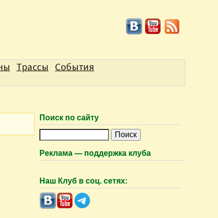
аны
Трассы
События
Поиск по сайту
П
о
Реклама — поддержка клуба
и
с
Наш Клуб в соц. сетях:
к