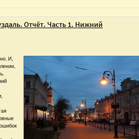
здаль. Отчёт. Часть 1. Нижний
но. И,
влении,
ь.
ний
и,
гая
новные
 ошибок