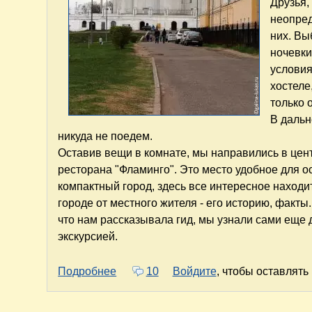
Друзья,
неопред
них. Вы
ночевки
условия
хостеле
только 
В дальн
никуда не поедем.
Оставив вещи в комнате, мы направились в цен
ресторана "Фламинго". Это место удобное для 
компактный город, здесь все интересное находит
городе от местного жителя - его историю, факты
что нам рассказывала гид, мы узнали сами еще 
экскурсией.
о Нижний Новгород - Владимир - Сузд
Подробнее
10
Войдите
, чтобы оставлят