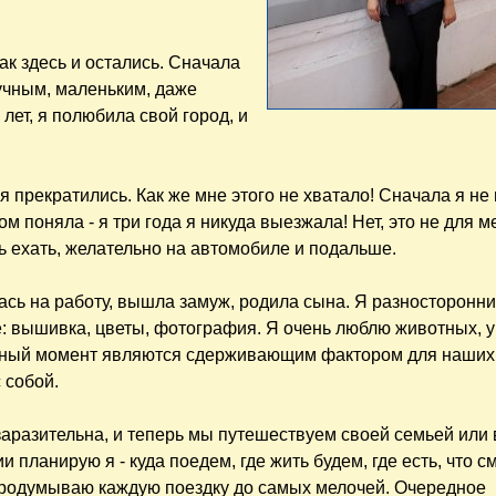
так здесь и остались. Сначала
кучным, маленьким, даже
лет, я полюбила свой город, и
прекратились. Как же мне этого не хватало! Сначала я не
ом поняла - я три года я никуда выезжала! Нет, это не для м
дь ехать, желательно на автомобиле и подальше.
ась на работу, вышла замуж, родила сына. Я разносторонн
ие: вышивка, цветы, фотография. Я очень люблю животных, 
данный момент являются сдерживающим фактором для наших 
 собой.
аразительна, и теперь мы путешествуем своей семьей или 
планирую я - куда поедем, где жить будем, где есть, что см
 продумываю каждую поездку до самых мелочей. Очередное