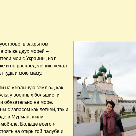
уострове, в закрытом
а стыке двух морей –
тели мои с Украины, из г.
ке и по распределению уехал
л туда и мою маму.
ли на «большую землю», как
уска у военных большие, и
и обязательно на море.
ы с запасом как летней, так и
оде в Мурманск или
томобиле. Больше всего я
стоять на открытой палубе и