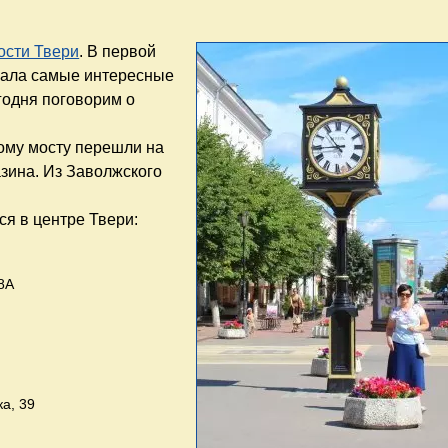
ости Твери
. В первой
азала самые интересные
годня поговорим о
ому мосту перешли на
зина. Из Заволжского
ся в центре Твери:
8А
а, 39