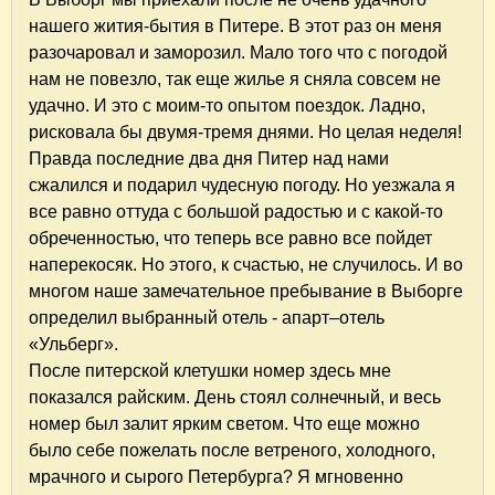
нашего жития-бытия в Питере. В этот раз он меня
разочаровал и заморозил. Мало того что с погодой
нам не повезло, так еще жилье я сняла совсем не
удачно. И это с моим-то опытом поездок. Ладно,
рисковала бы двумя-тремя днями. Но целая неделя!
Правда последние два дня Питер над нами
сжалился и подарил чудесную погоду. Но уезжала я
все равно оттуда с большой радостью и с какой-то
обреченностью, что теперь все равно все пойдет
наперекосяк. Но этого, к счастью, не случилось. И во
многом наше замечательное пребывание в Выборге
определил выбранный отель - апарт–отель
«Ульберг».
После питерской клетушки номер здесь мне
показался райским. День стоял солнечный, и весь
номер был залит ярким светом. Что еще можно
было себе пожелать после ветреного, холодного,
мрачного и сырого Петербурга? Я мгновенно