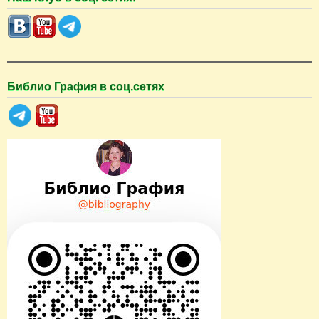
и
с
к
Библио Графия в соц.сетях