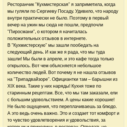
Ресторанчик "Кухмистерская" я заприметила, когда
мы гуляли по Сергиеву Посаду. Удивило, что народу
внутри практически не было. Поэтому в первый
вечер на ужин мы сюда не пошли, предпочли
"Пиросмани", о котором я начиталась
положительных отзывов в интернете.
В "Кухмистерскую" мы зашли пообедать на
следующий день. И как же я рада, что мы туда
зашли! Мы были в апреле, и это кафе тогда только
открылось. Вот чем объясняется небольшое
количество людей. Вот почему я не нашла отзывов
на "Трипадвайзоре". Официантки там – барышни из
XIX века. Такие у них наряды! Кухня тоже по
старинным рецептам. Все, что мы там заказали, ели
с большим удовольствием. А цены какие хорошие!
Не было ощущения, что переплачиваешь за блюдо.
А это ведь очень важно. Это и создает тот комфорт и
то чувство удовлетворения и удовольствия, за
которым и приходишь в ресторан. Отведать не