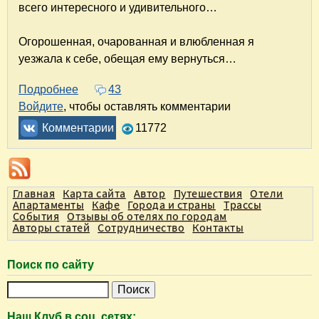
всего интересного и удивительного…
Огорошенная, очарованная и влюбленная я
уезжала к себе, обещая ему вернуться…
Подробнее
о Роман с Петербургом. Эссе
43
Войдите
, чтобы оставлять комментарии
Комментарии
11772
Главная
Карта сайта
Автор
Путешествия
Отели
Апартаменты
Кафе
Города и страны
Трассы
События
Отзывы об отелях по городам
Авторы статей
Сотрудничество
Контакты
Поиск по сайту
П
о
Наш Клуб в соц. сетях: