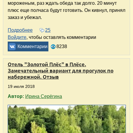
мороженым, раз ждать обеда так долго. 20 минут
плюс еще полчаса будут готовить. Он кивнул, принял
заказ и убежал.
Подробнее
о Ресторан "Чугунок" в Плёсе, или Что это 
25
Войдите
, чтобы оставлять комментарии
Комментарии
8238
Отель "Золотой Плёс" в Плёсе.
Замечательный вариант для прогулок по
набережной. Отзыв
19 июля 2018
Автор:
Ирина Серёгина