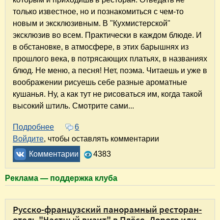
только известное, но и познакомиться с чем-то
новым и эксклюзивным. В "Кухмистерской"
эксклюзив во всем. Практически в каждом блюде. И
в обстановке, в атмосфере, в этих барышнях из
прошлого века, в потрясающих платьях, в названиях
блюд. Не меню, а песня! Нет, поэма. Читаешь и уже в
воображении рисуешь себе разные ароматные
кушанья. Ну, а как тут не рисоваться им, когда такой
высокий штиль. Смотрите сами...
Подробнее
о Ресторан "Сергиевская Кухмистерская" в Се
6
Войдите
, чтобы оставлять комментарии
Комментарии
4383
Реклама — поддержка клуба
Русско-французский панорамный ресторан-
отель "Частный визит" в Плёсе. Дорого или