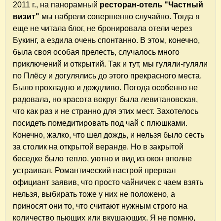
2011 г., на панорамный
ресторан-отель "Частный
визит"
мы набрели совершенно случайно. Тогда я
еще не читала блог, не бронировала отели через
Букинг, а ездила очень спонтанно. В этом, конечно,
была своя особая прелесть, случалось много
приключений и открытий. Так и тут, мы гуляли-гуляли
по Плёсу и догулялись до этого прекрасного места.
Было прохладно и дождливо. Погода особенно не
радовала, но красота вокруг была левитановская,
что как раз и не странно для этих мест. Захотелось
посидеть помедитировать под чай с плюшками.
Конечно, жалко, что шел дождь, и нельзя было сесть
за столик на открытой веранде. Но в закрытой
беседке было тепло, уютно и вид из окон вполне
устраивал. Романтический настрой прервал
официант заявив, что просто чайничек с чаем взять
нельзя, выбирать тоже у них не положено, а
приносят они то, что считают нужным строго на
количество пьющих или вкушающих. Я не помню,