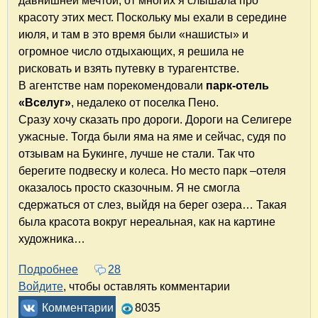
давнишней мечтой, от многих я слышала про
красоту этих мест. Поскольку мы ехали в середине
июля, и там в это время были «нашисты» и
огромное число отдыхающих, я решила не
рисковать и взять путевку в турагентстве.
В агентстве нам порекомендовали
парк-отель
«Вселуг»
, недалеко от поселка Пено.
Сразу хочу сказать про дороги. Дороги на Селигере
ужасные. Тогда были яма на яме и сейчас, судя по
отзывам на Букинге, лучше не стали. Так что
берегите подвеску и колеса. Но место парк –отеля
оказалось просто сказочным. Я не смогла
сдержаться от слез, выйдя на берег озера… Такая
была красота вокруг нереальная, как на картине
художника…
Подробнее
о Парк-отель "Вселуг". Отдых на Селигере, 
28
Войдите
, чтобы оставлять комментарии
Комментарии
8035