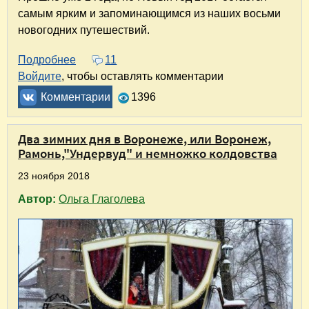
самым ярким и запоминающимся из наших восьми
новогодних путешествий.
Подробнее
о Термальное новогоднее путешествие по Евр
11
Войдите
, чтобы оставлять комментарии
Комментарии
1396
Два зимних дня в Воронеже, или Воронеж,
Рамонь,"Ундервуд" и немножко колдовства
23 ноября 2018
Автор:
Ольга Глаголева