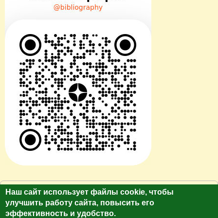
© Сайт клуб путешественников "Лукас Тур"
Наш сайт использует файлы cookie, чтобы
https://galina-lukas.ru.
улучшить работу сайта, повысить его
Копирование текста и фото только с разрешения
эффективность и удобство.