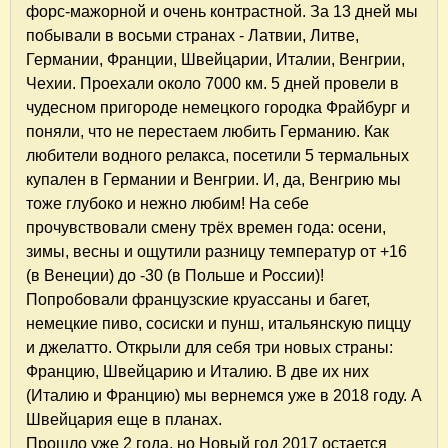
форс-мажорной и очень контрастной. За 13 дней мы
побывали в восьми странах - Латвии, Литве,
Германии, Франции, Швейцарии, Италии, Венгрии,
Чехии. Проехали около 7000 км. 5 дней провели в
чудесном пригороде немецкого городка Фрайбург и
поняли, что не перестаем любить Германию. Как
любители водного релакса, посетили 5 термальных
купален в Германии и Венгрии. И, да, Венгрию мы
тоже глубоко и нежно любим! На себе
прочувствовали смену трёх времен года: осени,
зимы, весны и ощутили разницу температур от +16
(в Венеции) до -30 (в Польше и России)!
Попробовали французские круассаны и багет,
немецкие пиво, сосиски и пунш, итальянскую пиццу
и джелатто. Открыли для себя три новых страны:
Францию, Швейцарию и Италию. В две их них
(Италию и Францию) мы вернемся уже в 2018 году. А
Швейцария еще в планах.
Прошло уже 2 года, но Новый год 2017 остается