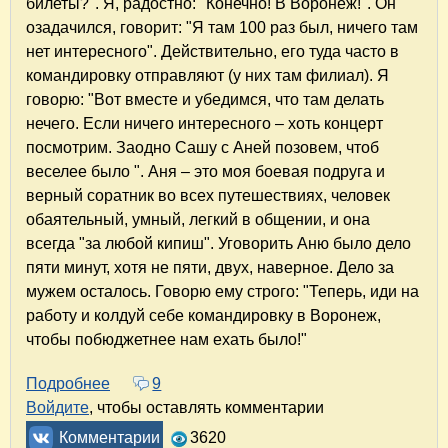
билеты?". Я, радостно: "Конечно! В Воронеж!". Он
озадачился, говорит: "Я там 100 раз был, ничего там
нет интересного". Действительно, его туда часто в
командировку отправляют (у них там филиал). Я
говорю: "Вот вместе и убедимся, что там делать
нечего. Если ничего интересного – хоть концерт
посмотрим. Заодно Сашу с Аней позовем, чтоб
веселее было ". Аня – это моя боевая подруга и
верный соратник во всех путешествиях, человек
обаятельный, умный, легкий в общении, и она
всегда "за любой кипиш". Уговорить Аню было дело
пяти минут, хотя не пяти, двух, наверное. Дело за
мужем осталось. Говорю ему строго: "Теперь, иди на
работу и колдуй себе командировку в Воронеж,
чтобы побюджетнее нам ехать было!"
Подробнее
о Два зимних дня в Воронеже, или Воронеж,
9
Войдите
, чтобы оставлять комментарии
Комментарии
3620