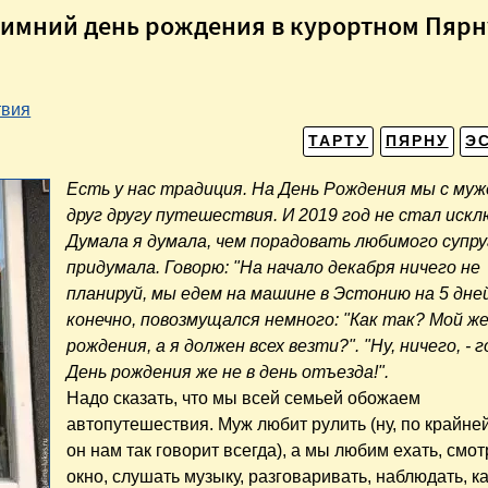
Зимний день рождения в курортном Пярн
твия
ТАРТУ
ПЯРНУ
Э
Есть у нас традиция. На День Рождения мы с му
друг другу путешествия. И 2019 год не стал искл
Думала я думала, чем порадовать любимого супру
придумала. Говорю: "На начало декабря ничего не
планируй, мы едем на машине в Эстонию на 5 дней!
конечно, повозмущался немного: "Как так? Мой ж
рождения, а я должен всех везти?". "Ну, ничего, - г
День рождения же не в день отъезда!".
Надо сказать, что мы всей семьей обожаем
автопутешествия. Муж любит рулить (ну, по крайне
он нам так говорит всегда), а мы любим ехать, смот
окно, слушать музыку, разговаривать, наблюдать, к