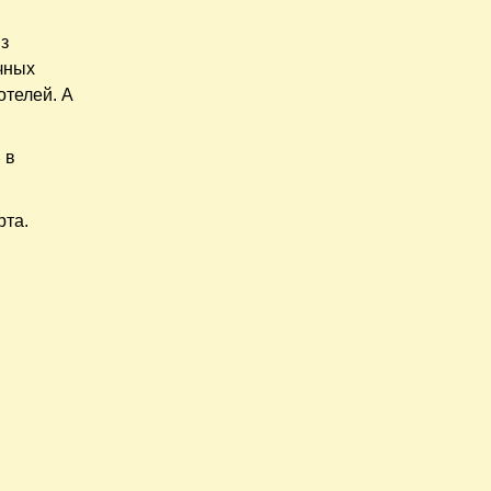
з
чных
отелей. А
 в
рта.