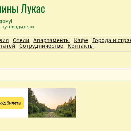
лины Лукас
дому!
, путеводители
вия
Отели
Апартаменты
Кафе
Города и стр
статей
Сотрудничество
Контакты