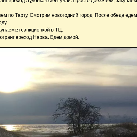
огранпереход Лудонка-Виентулли. Просто доезжаем, закупае
ляем по Тарту. Смотрим новогодний город. После обеда едем
оду.
акупаемся санкционкой в ТЦ.
 Погранпереход Нарва. Едем домой.