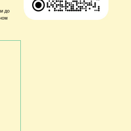
ли до
зном