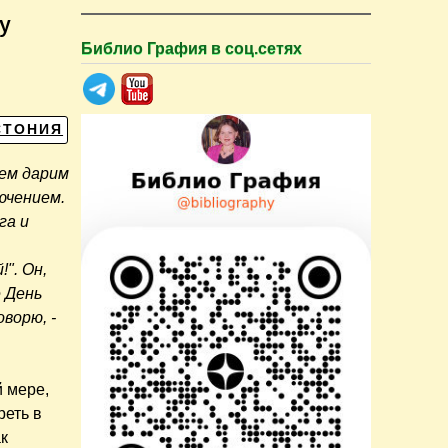
у
Библио Графия в соц.сетях
СТОНИЯ
жем дарим
ючением.
га и
". Он,
е День
оворю, -
й мере,
реть в
ак