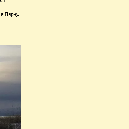
мся
 в Пярну.