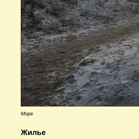
Море
Жилье