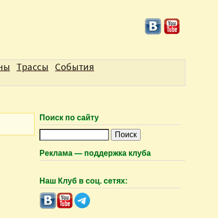
аны
Трассы
События
Поиск по сайту
П
о
Реклама — поддержка клуба
и
с
Наш Клуб в соц. сетях:
к