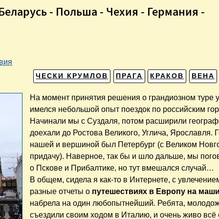
еларусь - Польша - Чехия - Германия -
вия
ЧЕСКИ КРУМЛОВ
ПРАГА
КРАКОВ
ВЕНА
На момент принятия решения о грандиозном туре у
имелся небольшой опыт поездок по российским го
Начинали мы с Суздаля, потом расширили географ
доехали до Ростова Великого, Углича, Ярославля. 
нашей и вершиной был Петербург (с Великом Новг
придачу). Наверное, так бы и шло дальше, мы пог
о Пскове и Прибалтике, но тут вмешался случай…
В общем, сидела я как-то в Интернете, с увлечение
разные отчеты о
путешествиях в Европу на маши
набрела на один любопытнейший. Ребята, молодо
съездили своим ходом в Италию, и очень живо всё 