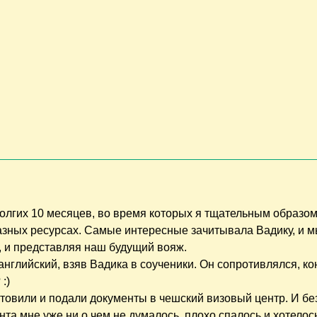
олгих 10 месяцев, во время которых я тщательным образо
азных ресурсах. Самые интересные зачитывала Вадику, и 
, и представляя наш будущий вояж.
глийский, взяв Вадика в соученики. Он сопротивлялся, ко
:)
товили и подали документы в чешский визовый центр. И бе
нта мне уже ни о чем не думалось, плохо спалось и хотелос