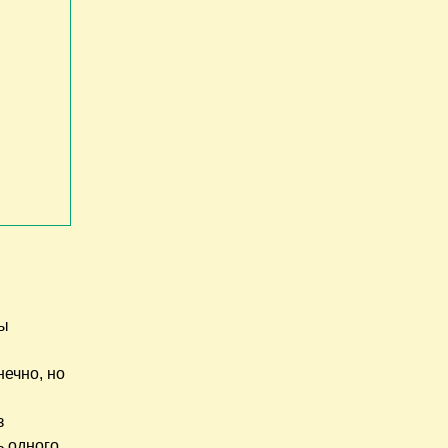
м
мы
нечно, но
з
ь одного