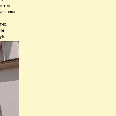
 потом
парковка
тно.
лет
руб.