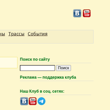
аны
Трассы
События
Поиск по сайту
П
о
Реклама — поддержка клуба
и
с
Наш Клуб в соц. сетях:
к