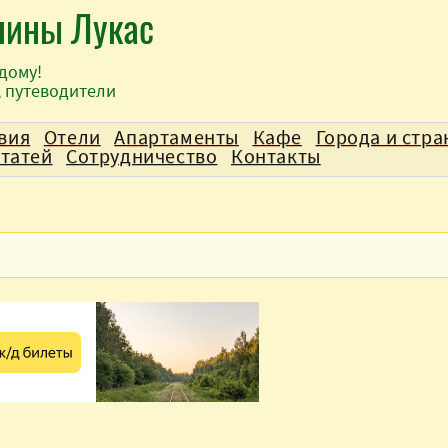
лины Лукас
дому!
, путеводители
вия
Отели
Апартаменты
Кафе
Города и стр
статей
Сотрудничество
Контакты