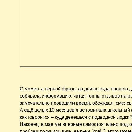
С момента первой фразы до дня выезда прошло д
собирала информацию, читая тонны отзывов на р
замечательно проводили время, обсуждая, смеясь
А ещё целых 10 месяцев я вспоминала школьный ан
как говорится – куда денешься с подводной лодки? 
Наконец, в мае мы впервые самостоятельно подго
проблем получили визы на руки. Ура! С этого моме