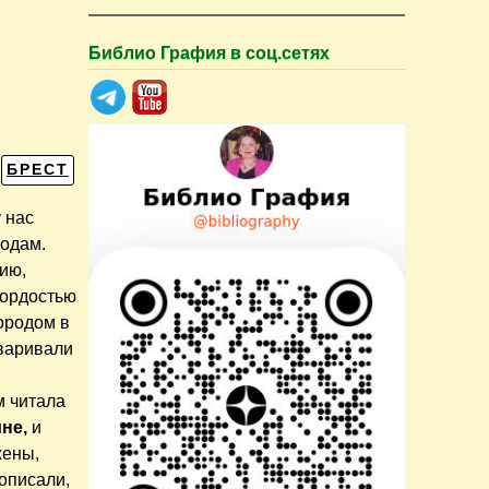
Библио Графия в соц.сетях
БРЕСТ
 нас
родам.
ию,
Гордостью
ородом в
оваривали
м читала
не,
и
жены,
описали,