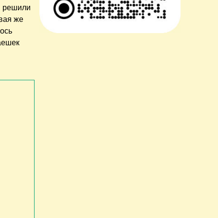
и решили
рвая же
ось
аешек