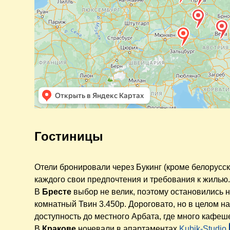
Гостиницы
Отели бронировали через Букинг (кроме белорусско
каждого свои предпочтения и требования к жилью.
В
Бресте
выбор не велик, поэтому остановились н
комнатный Твин 3.450р. Дороговато, но в целом 
доступность до местного Арбата, где много кафеше
В
Кракове
ночевали в апартаментах
Kubik-Studio