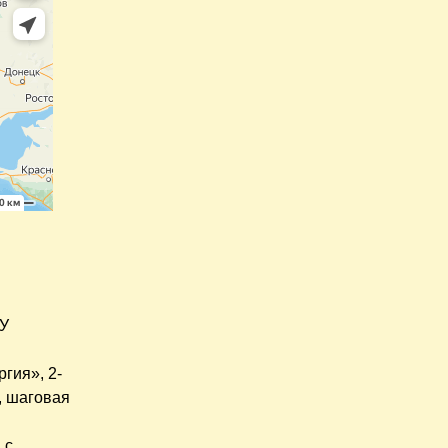
 У
гия», 2-
, шаговая
 с