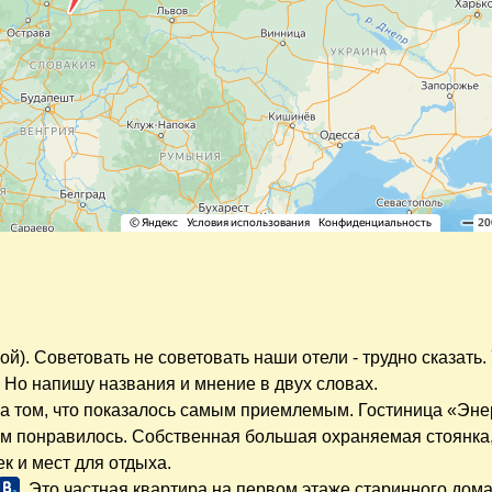
й). Советовать не советовать наши отели - трудно сказать.
 Но напишу названия и мнение в двух словах.
а том, что показалось самым приемлемым. Гостиница «Энер
нам понравилось. Собственная большая охраняемая стоянка
к и мест для отдыха.
. Это частная квартира на первом этаже старинного дома