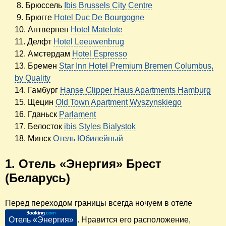
8. Брюссель
Ibis Brussels City Centre
9. Брюгге
Hotel Duc De Bourgogne
10. Антверпен
Hotel Matelote
11. Делфт
Hotel Leeuwenbrug
12. Амстердам
Hotel Espresso
13. Бремен
Star Inn Hotel Premium Bremen Columbus,
by Quality
14. Гамбург
Hanse Clipper Haus Apartments Hamburg
15. Щецин
Old Town Apartment Wyszynskiego
16. Гданьск
Parlament
17. Белосток
ibis Styles Bialystok
18. Минск
Отель Юбилейный
1. Отель «Энергия» Брест
(Беларусь)
Перед переходом границы всегда ночуем в отеле
Отель «Энергия»
. Нравится его расположение,