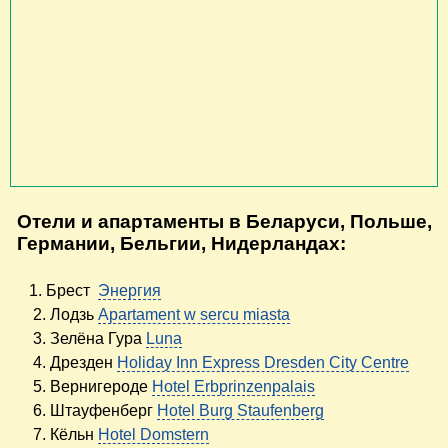
Отели и апартаменты в Беларуси, Польше,
Германии, Бельгии, Нидерландах:
1. Брест
Энергия
2. Лодзь
Apartament w sercu miasta
3. Зелёна Гура
Luna
4. Дрезден
Holiday Inn Express Dresden City Centre
5. Вернигероде
Hotel Erbprinzenpalais
6. Штауфенберг
Hotel Burg Staufenberg
7. Кёльн
Hotel Domstern