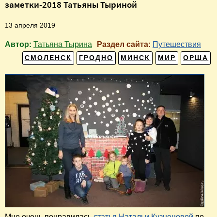
заметки-2018 Татьяны Тыриной
13 апреля 2019
Автор:
Татьяна Тырина
Раздел сайта:
Путешествия
СМОЛЕНСК
ГРОДНО
МИНСК
МИР
ОРША
Мне очень понравилась
статья Натальи Кузнецовой
по