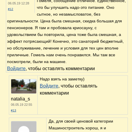
Гомеля, сообщение отличное. Единственное,
06.05.19 12:28
что бы улучшить надо-это питание. Оно
#12
сытное, но незамысловатое, без
оригинальности. Цена была смешная, скидка большая для
пенсионеров. Я там и пробовала криосауну, с
удовольствием бы повторила, цена тоже была смешная, а
эффект потрясающий! Конечно, это санаторий бюджетный,
но обслуживание, лечение и условия для тех цен вполне
приличные. Гомель нам очень понравился. Мы там все
посмотрели, были на машине.
Войдите
, чтобы оставлять комментарии
Надо взять на заметку)
Войдите
, чтобы оставлять
комментарии
natalia_s
06.05.19 22:55
#13
Да, для своей ценовой категории
Машиностроитель хорош, я и