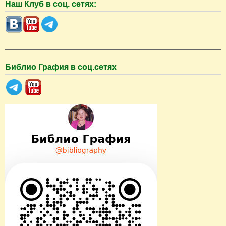
Наш Клуб в соц. сетях:
и
с
к
Библио Графия в соц.сетях