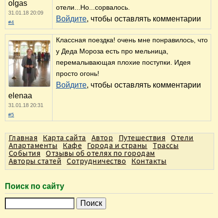
olgas
отели...Но...сорвалось.
31.01.18 20:09
Войдите
, чтобы оставлять комментарии
#4
Классная поездка! очень мне понравилось, что
у Деда Мороза есть про мельница,
перемалывающая плохие поступки. Идея
просто огонь!
Войдите
, чтобы оставлять комментарии
elenaa
31.01.18 20:31
#5
Главная
Карта сайта
Автор
Путешествия
Отели
Апартаменты
Кафе
Города и страны
Трассы
События
Отзывы об отелях по городам
Авторы статей
Сотрудничество
Контакты
Поиск по сайту
П
о