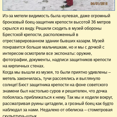
Из-за метели видимость была нулевая, даже огромный
бронзовый боец-защитник крепости высотой 36 метров
скрылся из виду. Решили сходить в музей обороны
Брестской крепости, расположенный в
отреставрированном здании бывших казарм. Музей
понравится больше мальчишкам, но и мы с дочкой с
интересом осмотрели все экспонаты: оружие,
фотографии, документы, надписи защитников крепости
на кирпичных стенах.
Когда мы вышли из музея, то были приятно удивлены –
метель закончилась, тучи рассеялись и выглянуло
солнце! Бюст защитника крепости на фоне советского
знамени был настолько суров и решителен, что дочка
побоялась приближаться к нему. Так мы и ходили вокруг,
рассматривая руины цитадели, а грозный боец как будто
наблюдал за нами. Недалеко от обелиска – стометровая
скульптура–штык.