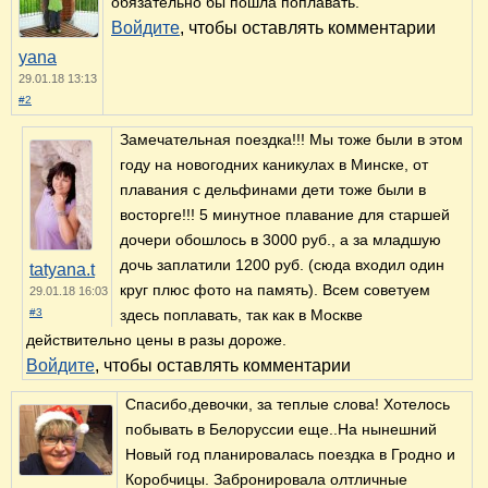
обязательно бы пошла поплавать.
Войдите
, чтобы оставлять комментарии
yana
29.01.18 13:13
#2
Замечательная поездка!!! Мы тоже были в этом
году на новогодних каникулах в Минске, от
плавания с дельфинами дети тоже были в
восторге!!! 5 минутное плавание для старшей
дочери обошлось в 3000 руб., а за младшую
дочь заплатили 1200 руб. (сюда входил один
tatyana.t
круг плюс фото на память). Всем советуем
29.01.18 16:03
#3
здесь поплавать, так как в Москве
действительно цены в разы дороже.
Войдите
, чтобы оставлять комментарии
Спасибо,девочки, за теплые слова! Хотелось
побывать в Белоруссии еще..На нынешний
Новый год планировалась поездка в Гродно и
Коробчицы. Забронировала олтличные