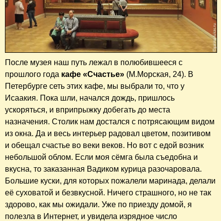
После музея наш путь лежал в полюбившееся с
прошлого года
кафе «Счастье»
(М.Морская, 24). В
Петербурге сеть этих кафе, мы выбрали то, что у
Исаакия. Пока шли, начался дождь, пришлось
ускоряться, и вприпрыжку добегать до места
назначения. Столик нам достался с потрясающим видом
из окна. Да и весь интерьер радовал цветом, позитивом
и обещал счастье во веки веков. Но вот с едой возник
небольшой облом. Если моя сёмга была съедобна и
вкусна, то заказанная Вадиком курица разочаровала.
Большие куски, для которых пожалели маринада, делали
её суховатой и безвкусной. Ничего страшного, но не так
здорово, как мы ожидали. Уже по приезду домой, я
полезла в Интернет, и увидела изрядное число