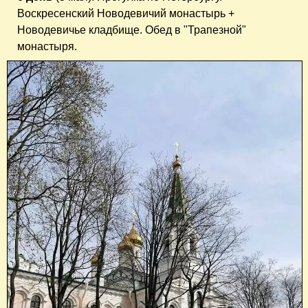
Воскресенский Новодевичий монастырь +
Новодевичье кладбище. Обед в "Трапезной"
монастыря.