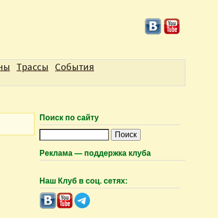
аны
Трассы
События
Поиск по сайту
П
о
Реклама — поддержка клуба
и
с
Наш Клуб в соц. сетях:
к