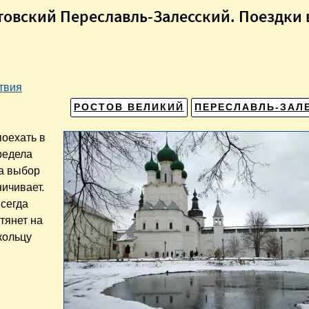
товский Переславль-Залесский. Поездки 
твия
РОСТОВ ВЕЛИКИЙ
ПЕРЕСЛАВЛЬ-ЗАЛ
поехать в
предела
на выбор
ничивает.
всегда
 тянет на
кольцу