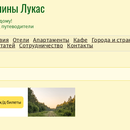
лины Лукас
дому!
, путеводители
вия
Отели
Апартаменты
Кафе
Города и стр
статей
Сотрудничество
Контакты