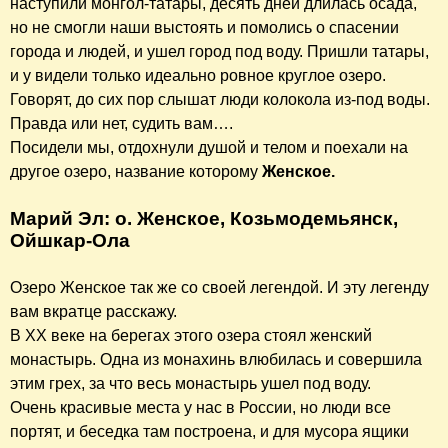
наступили монгол-татары, десять дней длилась осада,
но не смогли наши выстоять и помолись о спасении
города и людей, и ушел город под воду. Пришли татары,
и у видели только идеально ровное круглое озеро.
Говорят, до сих пор слышат люди колокола из-под воды.
Правда или нет, судить вам….
Посидели мы, отдохнули душой и телом и поехали на
другое озеро, название которому
Женское.
Марий Эл: о. Женское, Козьмодемьянск,
Ойшкар-Ола
Озеро Женское так же со своей легендой. И эту легенду
вам вкратце расскажу.
В ХХ веке на берегах этого озера стоял женский
монастырь. Одна из монахинь влюбилась и совершила
этим грех, за что весь монастырь ушел под воду.
Очень красивые места у нас в России, но люди все
портят, и беседка там построена, и для мусора ящики