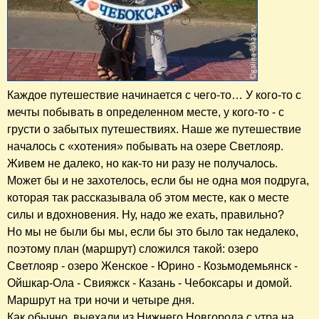
Каждое путешествие начинается с чего-то… У кого-то с
мечты побывать в определенном месте, у кого-то - с
грусти о забытых путешествиях. Наше же путешествие
началось с «хотения» побывать на озере Светлояр.
Живем не далеко, но как-то ни разу не получалось.
Может бы и не захотелось, если бы не одна моя подруга,
которая так рассказывала об этом месте, как о месте
силы и вдохновения. Ну, надо же ехать, правильно?
Но мы не были бы мы, если бы это было так недалеко,
поэтому план (маршрут) сложился такой: озеро
Светлояр - озеро Женское - Юрино - Козьмодемьянск -
Ойшкар-Ола - Свияжск - Казань - Чебоксары и домой.
Маршрут на три ночи и четыре дня.
Как обычно, выехали из Нижнего Новгорода с утра на