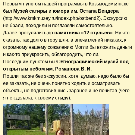
Первым пунктом нашей программы в Козьмодемьянске
был
Музей сатиры и юмора им. Остапа Бендера
(http://www.kmkmuzey.ru/index.php/ostbend2). Экскурсию
не брали, походили и поглазели самостоятельно.
Далее прогулялись до
памятника «12 стульев»
. Ну что
сказать, так долго в гору шли, а впечатлений никаких, к
огромному нашему сожалению Могли бы вложить деньги
и как-то приукрасить, облагородить, что ли.
Последним пунктом был
Этнографический музей под
открытым небом им. Романова В. И.
Пошли так же без экскурсии, хотя, думаю, надо было бы
ее заказать, не очень понятно ходить и осматривать
объекты, не подготовившись заранее и не почитав (чего
я не сделала, к своему стыду).