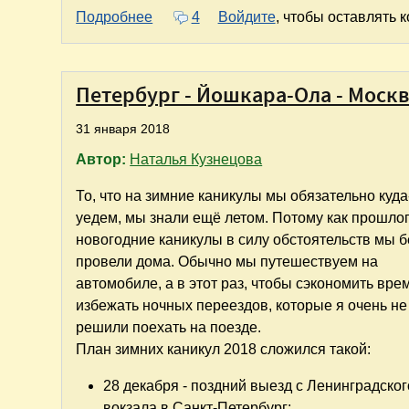
о Гостевой дом "Изба" в Йошкар-Ол
Подробнее
4
Войдите
, чтобы оставлять 
Петербург - Йошкара-Ола - Моск
31 января 2018
Автор:
Наталья Кузнецова
То, что на зимние каникулы мы обязательно куда
уедем, мы знали ещё летом. Потому как прошло
новогодние каникулы в силу обстоятельств мы 
провели дома. Обычно мы путешествуем на
автомобиле, а в этот раз, чтобы сэкономить вре
избежать ночных переездов, которые я очень не
решили поехать на поезде.
План зимних каникул 2018 сложился такой:
28 декабря - поздний выезд с Ленинградског
вокзала в Санкт-Петербург;