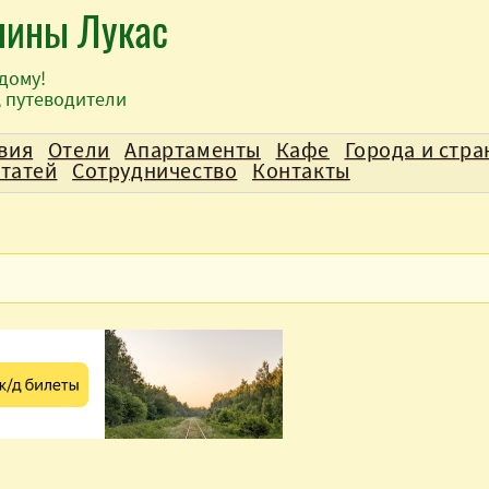
лины Лукас
дому!
, путеводители
вия
Отели
Апартаменты
Кафе
Города и стр
статей
Сотрудничество
Контакты