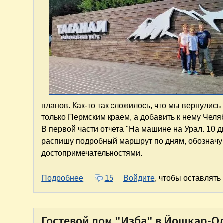
планов. Как-то так сложилось, что мы вернулис
только Пермским краем, а добавить к нему Челя
В первой части отчета "На машине на Урал. 10 
распишу подробный маршрут по дням, обозначу
достопримечательностями.
о На машине на Урал. 10 дней откры
Подробнее
15
Войдите
, чтобы оставлят
Гостевой дом "Изба" в Йошкар-О