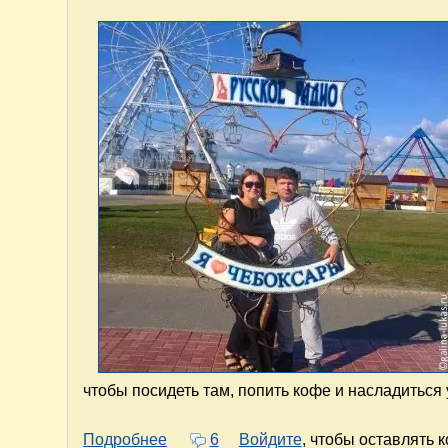
чтобы посидеть там, попить кофе и насладиться
о Светлояр - Йошкар-Ола - Казань - 
Подробнее
6
Войдите
, чтобы оставлять 