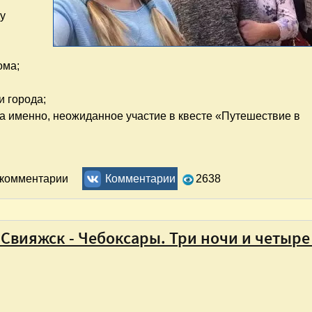
ду
ома;
 города;
 а именно, неожиданное участие в квесте «Путешествие в
. Путешествия на зимних каникулах
ь комментарии
Комментарии
2638
 Свияжск - Чебоксары. Три ночи и четыре