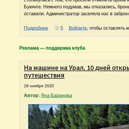
Букинге. Немного подумав, мы отказались, брон
оставили. Администратор заселяла нас в заброн
о Лето 2020 года, или "Корона Росси
Подробнее
5
Войдите
, чтобы оставлять 
Реклама — поддержка клуба
На машине на Урал. 10 дней откр
путешествия
18 ноября 2020
Автор:
Яна Баранова