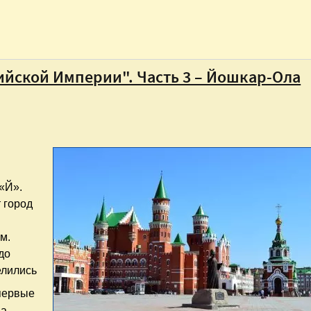
сийской Империи". Часть 3 – Йошкар-Ола
«Й».
т город
м.
до
елились
первые
на