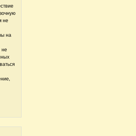
ествие
азочную
м не
ны на
 не
нных
иваться
ение,