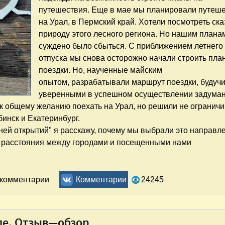
путешествия. Еще в мае мы планировали путеш
на Урал, в Пермский край. Хотели посмотреть ск
природу этого лесного региона. Но нашим плана
суждено было сбыться. С приближением летнего
отпуска мы снова осторожно начали строить пла
поездки. Но, наученные майским
опытом, разрабатывали маршрут поездки, будучи
уверенными в успешном осуществлении задума
ь к общему желанию поехать на Урал, но решили не огранич
бинск и Екатеринбург.
дней открытий" я расскажу, почему мы выбрали это направл
 расстояния между городами и посещенными нами
тий. Часть 1. Маршрут и программа путешествия
ь комментарии
Комментарии
24245
ле. Отзыв—обзор