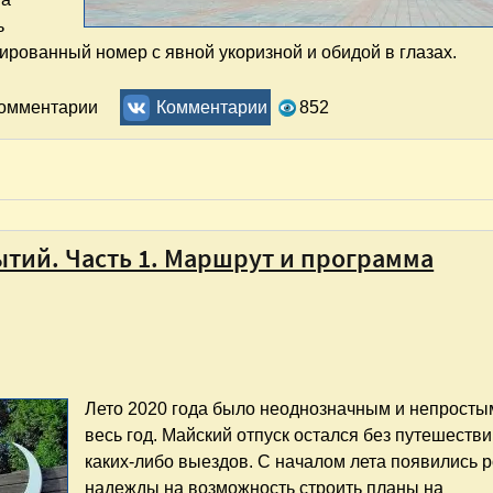
ь
ированный номер с явной укоризной и обидой в глазах.
йской Империи". Часть 3 – Йошкар-Ола
комментарии
Комментарии
852
ытий. Часть 1. Маршрут и программа
Лето 2020 года было неоднозначным и непростым
весь год. Майский отпуск остался без путешестви
каких-либо выездов. С началом лета появились 
надежды на возможность строить планы на