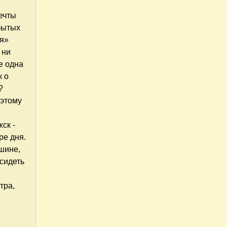
мечты
абытых
ия»
 ни
е одна
к о
?
оэтому
ск -
ре дня.
шине,
 сидеть
тра,