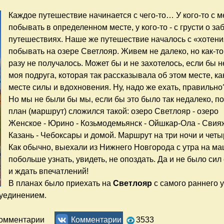
Каждое путешествие начинается с чего-то… У кого-то с 
побывать в определенном месте, у кого-то - с грусти о з
путешествиях. Наше же путешествие началось с «хотен
побывать на озере Светлояр. Живем не далеко, но как-то
разу не получалось. Может бы и не захотелось, если бы н
моя подруга, которая так рассказывала об этом месте, ка
месте силы и вдохновения. Ну, надо же ехать, правильно
Но мы не были бы мы, если бы это было так недалеко, п
план (маршрут) сложился такой: озеро Светлояр - озеро
Женское - Юрино - Козьмодемьянск - Ойшкар-Ола - Свияж
Казань - Чебоксары и домой. Маршрут на три ночи и четы
Как обычно, выехали из Нижнего Новгорода с утра на ма
побольше узнать, увидеть, не опоздать. Да и не было сил
и ждать впечатлений!
В планах было приехать на
Светлояр
с самого раннего у
 уединением.
Свияжск - Чебоксары. Три ночи и четыре дня. Отчёт
комментарии
Комментарии
3533