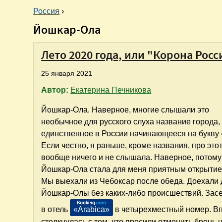
Россия
›
Йошкар-Ола
В
ы
Лето 2020 года, или "Корона Рос
25 января 2021
з
Автор:
Екатерина Печникова
д
Йошкар-Ола. Наверное, многие слышали это
е
необычное для русского слуха название города,
единственное в России начинающееся на букву 
с
Если честно, я раньше, кроме названия, про это
вообще ничего и не слышала. Наверное, потому
ь
Йошкар-Ола стала для меня приятным открытие
Мы выехали из Чебоксар после обеда. Доехали 
Йошкар-Олы без каких-либо происшествий. Зас
в отель
«Arabica»
в четырехместный номер. В
столкнулась с тем, что просили отменить бронь 