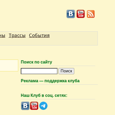
аны
Трассы
События
Поиск по сайту
П
о
Реклама — поддержка клуба
и
с
Наш Клуб в соц. сетях:
к