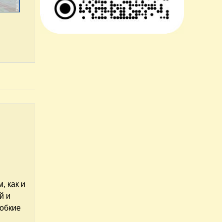
, как и
й и
робкие