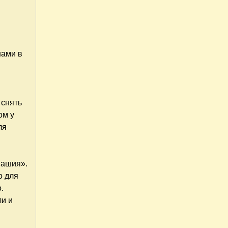
нами в
 снять
ом у
ля
.
вашия».
о для
.
ли и