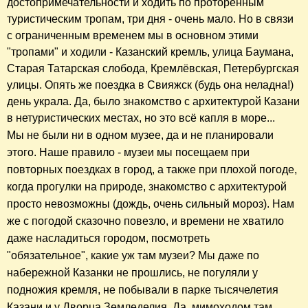
достопримечательности и ходить по проторенным
туристическим тропам, три дня - очень мало. Но в связи
с ограниченным временем мы в основном этими
"тропами" и ходили - Казанский кремль, улица Баумана,
Старая Татарская слобода, Кремлёвская, Петербургская
улицы. Опять же поездка в Свияжск (будь она неладна!)
день украла. Да, было знакомство с архитектурой Казани
в нетуристических местах, но это всё капля в море...
​Мы не были ни в одном музее,
да и
не планировали
этого. Наше правило - музеи мы посещаем при
повторных поездках в город, а также при плохой погоде,
когда прогулки на природе, знакомство с архитектурой
просто невозможны (дождь, очень сильный мороз). Нам
же с погодой сказочно повезло, и
времени
не хватило
даже насладиться городом, посмотреть
"обязательное", какие уж там музеи? Мы даже по
набережной Казанки не прошлись, не погуляли у
подножия кремля, не побывали в парке тысячелетия
Казани и у Дворца Земледелия. Да, мимоходом там