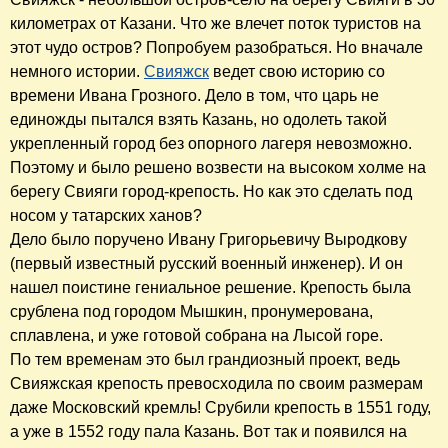
километрах от Казани. Что же влечет поток туристов на
этот чудо остров? Попробуем разобраться. Но вначале
немного истории.
Свияжск
ведет свою историю со
времени Ивана Грозного. Дело в том, что царь не
единожды пытался взять Казань, но одолеть такой
укрепленный город без опорного лагеря невозможно.
Поэтому и было решено возвести на высоком холме на
берегу Свияги город-крепость. Но как это сделать под
носом у татарских ханов?
Дело было поручено Ивану Григорьевичу Выродкову
(первый известный русский военный инженер). И он
нашел поистине гениальное решение. Крепость была
срублена под городом Мышкин, пронумерована,
сплавлена, и уже готовой собрана на Лысой горе.
По тем временам это был грандиозный проект, ведь
Свияжская крепость превосходила по своим размерам
даже Московский кремль! Срубили крепость в 1551 году,
а уже в 1552 году пала Казань. Вот так и появился на