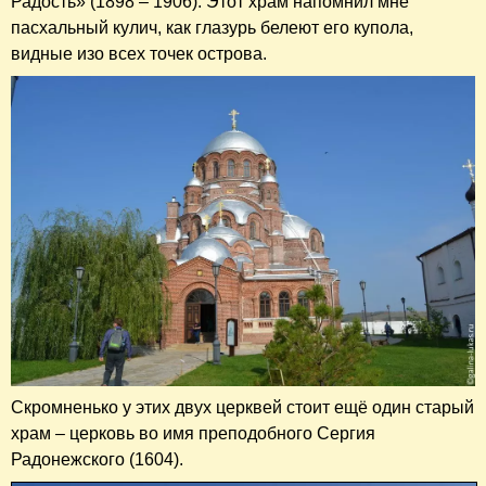
Радость» (1898 – 1906). Этот храм напомнил мне
пасхальный кулич, как глазурь белеют его купола,
видные изо всех точек острова.
Скромненько у этих двух церквей стоит ещё один старый
храм – церковь во имя преподобного Сергия
Радонежского (1604).