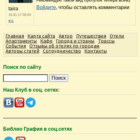
Войдите
, чтобы оставлять комментарии
taira
16.01.17 00:04
#11
Главная
Карта сайта
Автор
Путешествия
Отели
Апартаменты
Кафе
Города и страны
Трассы
События
Отзывы об отелях по городам
Авторы статей
Сотрудничество
Контакты
Поиск по сайту
П
о
Наш Клуб в соц. сетях:
и
с
к
Библио Графия в соц.сетях