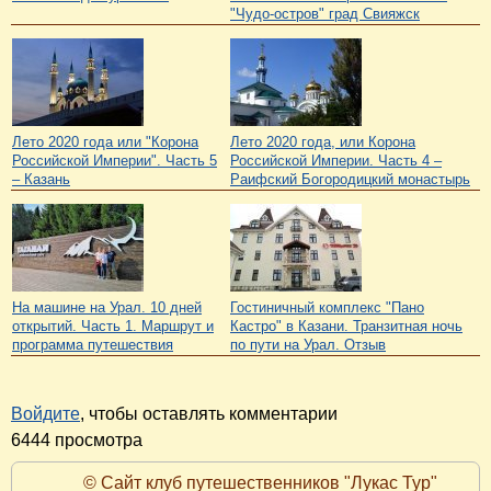
"Чудо-остров" град Свияжск
Лето 2020 года или "Корона
Лето 2020 года, или Корона
Российской Империи". Часть 5
Российской Империи. Часть 4 –
– Казань
Раифский Богородицкий монастырь
На машине на Урал. 10 дней
Гостиничный комплекс "Пано
открытий. Часть 1. Маршрут и
Кастро" в Казани. Транзитная ночь
программа путешествия
по пути на Урал. Отзыв
Войдите
, чтобы оставлять комментарии
6444 просмотра
© Сайт клуб путешественников "Лукас Тур"