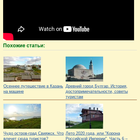
Похожие статьи:
Осеннее путешествие в Казань
Древний город Булгар. История,
на машине
достопримечательности, советы
туристам
Чудо остров-град Свияжск. Что
Лето 2020 года, или "Корона
влечет сюда туристов?
Российской Империи". Часть 6 –