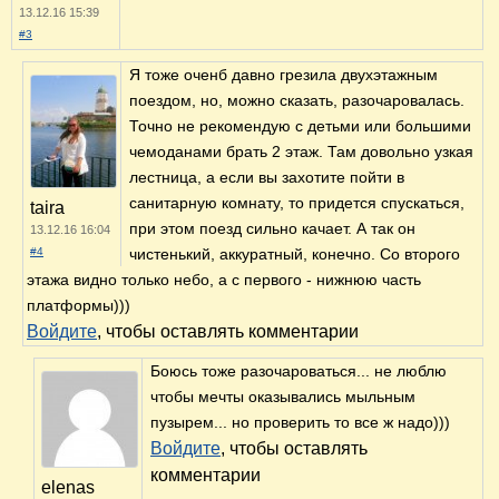
13.12.16 15:39
#3
Я тоже оченб давно грезила двухэтажным
поездом, но, можно сказать, разочаровалась.
Точно не рекомендую с детьми или большими
чемоданами брать 2 этаж. Там довольно узкая
лестница, а если вы захотите пойти в
санитарную комнату, то придется спускаться,
taira
при этом поезд сильно качает. А так он
13.12.16 16:04
#4
чистенький, аккуратный, конечно. Со второго
этажа видно только небо, а с первого - нижнюю часть
платформы)))
Войдите
, чтобы оставлять комментарии
Боюсь тоже разочароваться... не люблю
чтобы мечты оказывались мыльным
пузырем... но проверить то все ж надо)))
Войдите
, чтобы оставлять
комментарии
elenas