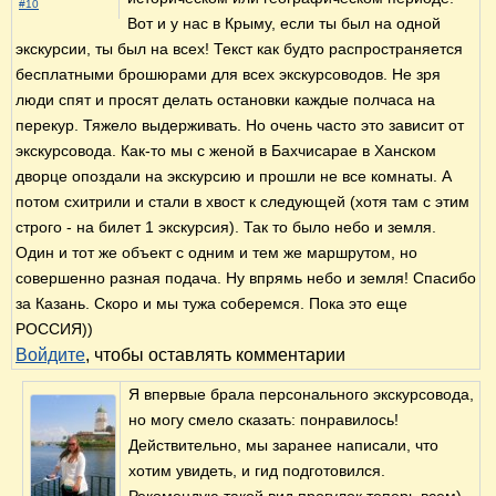
#10
Вот и у нас в Крыму, если ты был на одной
экскурсии, ты был на всех! Текст как будто распространяется
бесплатными брошюрами для всех экскурсоводов. Не зря
люди спят и просят делать остановки каждые полчаса на
перекур. Тяжело выдерживать. Но очень часто это зависит от
экскурсовода. Как-то мы с женой в Бахчисарае в Ханском
дворце опоздали на экскурсию и прошли не все комнаты. А
потом схитрили и стали в хвост к следующей (хотя там с этим
строго - на билет 1 экскурсия). Так то было небо и земля.
Один и тот же объект с одним и тем же маршрутом, но
совершенно разная подача. Ну впрямь небо и земля! Спасибо
за Казань. Скоро и мы тужа соберемся. Пока это еще
РОССИЯ))
Войдите
, чтобы оставлять комментарии
Я впервые брала персонального экскурсовода,
но могу смело сказать: понравилось!
Действительно, мы заранее написали, что
хотим увидеть, и гид подготовился.
Рекомендую такой вид прогулок теперь всем)