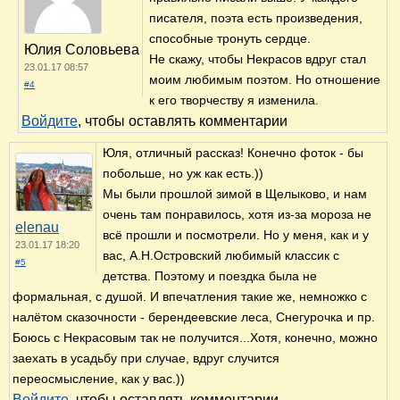
писателя, поэта есть произведения,
способные тронуть сердце.
Юлия Соловьева
Не скажу, чтобы Некрасов вдруг стал
23.01.17 08:57
моим любимым поэтом. Но отношение
#4
к его творчеству я изменила.
Войдите
, чтобы оставлять комментарии
Юля, отличный рассказ! Конечно фоток - бы
побольше, но уж как есть.))
Мы были прошлой зимой в Щелыково, и нам
очень там понравилось, хотя из-за мороза не
elenau
всё прошли и посмотрели. Но у меня, как и у
23.01.17 18:20
вас, А.Н.Островский любимый классик с
#5
детства. Поэтому и поездка была не
формальная, с душой. И впечатления такие же, немножко с
налётом сказочности - берендеевские леса, Снегурочка и пр.
Боюсь с Некрасовым так не получится...Хотя, конечно, можно
заехать в усадьбу при случае, вдруг случится
переосмысление, как у вас.))
Войдите
, чтобы оставлять комментарии