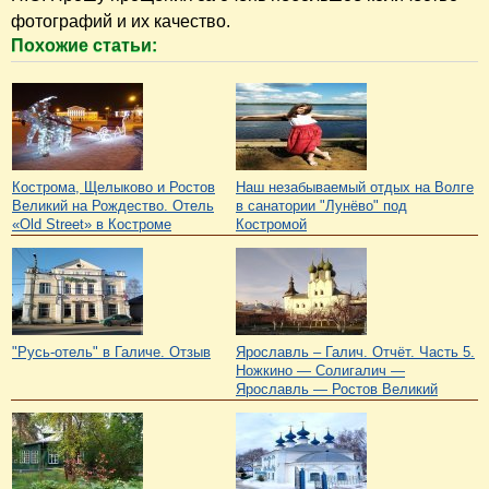
фотографий и их качество.
Похожие статьи:
Кострома, Щелыково и Ростов
Наш незабываемый отдых на Волге
Великий на Рождество. Отель
в санатории "Лунёво" под
«Old Street» в Костроме
Костромой
"Русь-отель" в Галиче. Отзыв
Ярославль – Галич. Отчёт. Часть 5.
Ножкино — Солигалич —
Ярославль — Ростов Великий