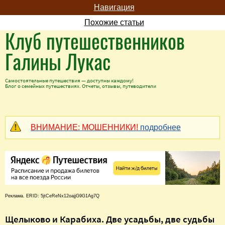
Навигация
Похожие статьи
Клуб путешественников
Галины Лукас
Самостоятельные путешествия — доступны каждому!
Блог о семейных путешествиях. Отчеты, отзывы, путеводители
ВНИМАНИЕ: МОШЕННИКИ!
подробнее
Реклама. ERID: 5jtCeReNx12oajjG9G1Ag7Q
Щелыково и Карабиха. Две усадьбы, две судьбы