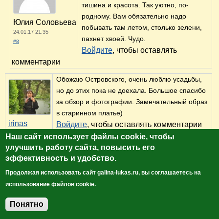
тишина и красота. Так уютно, по-
родному. Вам обязательно надо
Юлия Соловьева
побывать там летом, столько зелени,
24.01.17 21:35
пахнет хвоей. Чудо.
#8
Войдите
, чтобы оставлять
комментарии
Обожаю Островского, очень люблю усадьбы,
но до этих пока не доехала. Большое спасибо
за обзор и фотографии. Замечательный образ
в старинном платье)
irinas
Войдите
, чтобы оставлять комментарии
23.01.17 17:13
Наш сайт использует файлы cookie, чтобы
#9
улучшить работу сайта, повысить его
эффективность и удобство.
Спасибо большое! Фотографий, к
сожалению, маловато. Все эти
Продолжая использовать сайт galina-lukas.ru, вы соглашаетесь на
флешки-жесткие диски такие вещи
использование файлов cookie.
ненадежные.
Понятно
Войдите
, чтобы оставлять
Добавить комментарий
Юлия Соловьева
комментарии