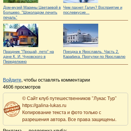
Дом-музей Марины Цветаевой в
Чем пахнет Галич? Восприятие и
Болшево. "Шоколадом лечить
послевкусие…
печаль"
Праздник "Прощай, лето" на
Поездка в Ярославль. Часть 2.
даче К. И. Чуковского в
Карабиха. Прогулки по Ярославлю
Переделкино
Войдите
, чтобы оставлять комментарии
4606 просмотров
© Сайт клуб путешественников "Лукас Тур"
https://galina-lukas.ru
Копирование текста и фото только с
разрешения автора. Все права защищены.
Реклама — поддержка клуба: