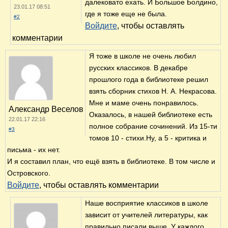
далековато ехать. И Большое Болдино,
23.01.17 08:51
где я тоже еще не была.
#2
Войдите
, чтобы оставлять
комментарии
Я тоже в школе не очень любил
русских классиков. В декабре
прошлого года в библиотеке решил
взять сборник стихов Н. А. Некрасова.
Мне и маме очень понравилось.
Александр Веселов
Оказалось, в нашей библиотеке есть
22.01.17 22:16
полное собрание сочинений. Из 15-ти
#3
томов 10 - стихи.Ну, а 5 - критика и
письма - их нет.
И я составил план, что ещё взять в библиотеке. В том числе и
Островского.
Войдите
, чтобы оставлять комментарии
Наше восприятие классиков в школе
зависит от учителей литературы, как
правильно писали выше. У каждого