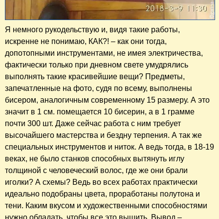
Я немного рукодельствую и, видя такие работы,
искренне не понимаю, КАК?! – как они тогда,
допотопными инструментами, не имея электричества,
фактически только при дневном свете умудрялись
выполнять такие красивейшие вещи? Предметы,
запечатленные на фото, судя по всему, выполнены
бисером, аналогичным современному 15 размеру. А это
значит в 1 см. помещается 10 бисерин, а в 1 грамме
почти 300 шт. Даже сейчас работа с ним требует
высочайшего мастерства и бездну терпения. А так же
специальных инструментов и ниток. А ведь тогда, в 18-19
веках, не было станков способных вытянуть иглу
толщиной с человеческий волос, где же они брали
иголки? А схемы? Ведь во всех работах практически
идеально подобраны цвета, проработаны полутона и
тени. Каким вкусом и художественными способностями
нужно обладать, чтобы все это вышить. Вывод –