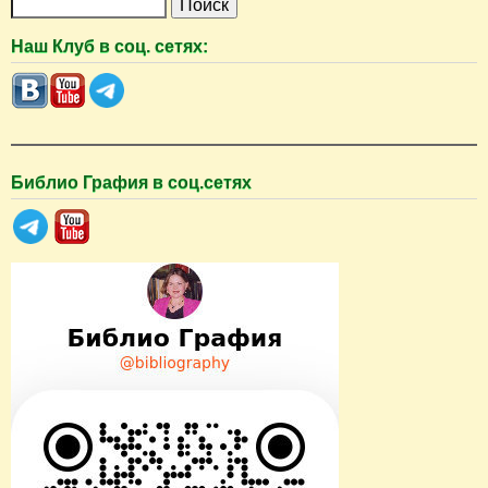
П
о
Наш Клуб в соц. сетях:
и
с
к
Библио Графия в соц.сетях