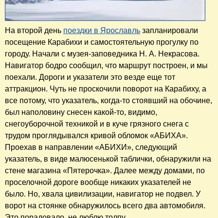
На второй день
поездки в Ярославль
запланировали
посещение Карабихи и самостоятельную прогулку по
городу. Начали с музея-заповедника Н. А. Некрасова.
Навигатор бодро сообщил, что маршрут построен, и мы
поехали. Дороги и указатели это везде еще тот
аттракцион. Чуть не проскочили поворот на Карабиху, а
все потому, что указатель, когда-то стоявший на обочине,
был наполовину снесен какой-то, видимо,
снегоуборочной техникой и в куче грязного снега с
трудом проглядывался кривой обломок «АБИХА».
Проехав в направлении «АБИХИ», следующий
указатель, в виде малюсенькой таблички, обнаружили на
стене магазина «Пятерочка». Далее между домами, по
проселочной дороге вообще никаких указателей не
было. Но, хвала цивилизации, навигатор не подвел. У
ворот на стоянке обнаружилось всего два автомобиля.
Это порадовало, не люблю толпу.