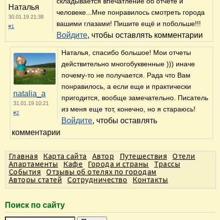
складывается впечатление об отчёте и
Наталья
человеке...Мне понравилось смотреть города
30.01.19 21:38
вашими глазами! Пишите ещё и побольше!!!
#1
Войдите
, чтобы оставлять комментарии
Наталья, спасибо большое! Мои отчеты
действительно многобуквенные ))) иначе
почему-то не получается. Рада что Вам
понравилось, а если еще и практически
natalia_a
пригодится, вообще замечательно. Писатель
31.01.19 10:21
из меня еще тот, конечно, но я стараюсь!
#2
Войдите
, чтобы оставлять
комментарии
Главная
Карта сайта
Автор
Путешествия
Отели
Апартаменты
Кафе
Города и страны
Трассы
События
Отзывы об отелях по городам
Авторы статей
Сотрудничество
Контакты
Поиск по сайту