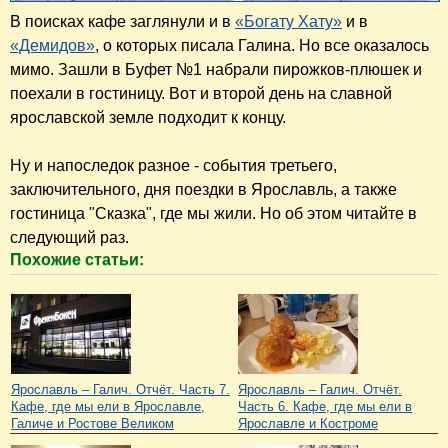
В поисках кафе заглянули и в
«Богату Хату»
и в
«Демидов»
, о которых писала Галина. Но все оказалось
мимо. Зашли в Буфет №1 набрали пирожков-плюшек и
поехали в гостиницу. Вот и второй день на славной
ярославской земле подходит к концу.
Ну и напоследок разное - события третьего,
заключительного, дня поездки в Ярославль, а также
гостиница "Сказка", где мы жили. Но об этом читайте в
следующий раз.
Похожие статьи:
Ярославль – Галич. Отчёт. Часть 7.
Ярославль – Галич. Отчёт.
Кафе, где мы ели в Ярославле,
Часть 6. Кафе, где мы ели в
Галиче и Ростове Великом
Ярославле и Костроме