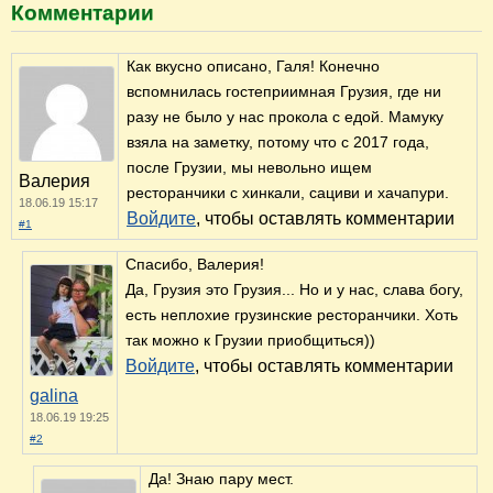
Комментарии
Как вкусно описано, Галя! Конечно
вспомнилась гостеприимная Грузия, где ни
разу не было у нас прокола с едой. Мамуку
взяла на заметку, потому что с 2017 года,
после Грузии, мы невольно ищем
Валерия
ресторанчики с хинкали, сациви и хачапури.
18.06.19 15:17
Войдите
, чтобы оставлять комментарии
#1
Спасибо, Валерия!
Да, Грузия это Грузия... Но и у нас, слава богу,
есть неплохие грузинские ресторанчики. Хоть
так можно к Грузии приобщиться))
Войдите
, чтобы оставлять комментарии
galina
18.06.19 19:25
#2
Да! Знаю пару мест.