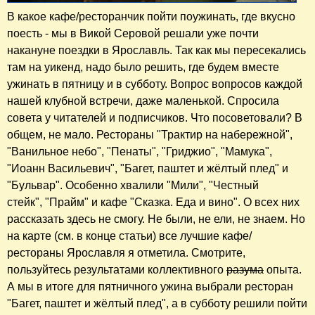
В какое кафе/ресторанчик пойти поужинать, где вкусно
поесть - мы в Викой Серовой решали уже почти
накануне поездки в Ярославль. Так как мы пересекались
там на уикенд, надо было решить, где будем вместе
ужинать в пятницу и в субботу. Вопрос вопросов каждой
нашей клубной встречи, даже маленькой. Спросила
совета у читателей и подписчиков. Что посоветовали? В
общем, не мало. Рестораны "Трактир на набережной",
"Ванильное небо", "Пенаты", "Гриджио", "Мамука",
"Иоанн Васильевич", "Багет, паштет и жёлтый плед" и
"Бульвар". Особенно хвалили "Мили", "Честный
стейк", "Прайм" и кафе "Сказка. Еда и вино". О всех них
рассказать здесь не смогу. Не были, не ели, не знаем. Но
на карте (см. в конце статьи) все лучшие кафе/
рестораны Ярославля я отметила. Смотрите,
пользуйтесь результатами коллективного
разума
опыта.
А мы в итоге для пятничного ужина выбрали ресторан
"Багет, паштет и жёлтый плед", а в субботу решили пойти