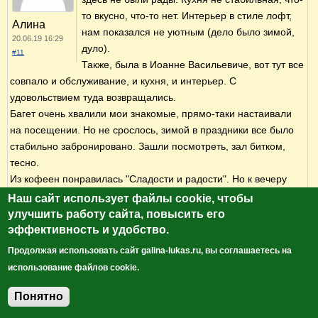
то вкусно, что-то нет. Интерьер в стиле лофт,
Алина
нам показался не уютным (дело было зимой,
20.06.19 16:29
дуло).
#11
Также, была в Иоанне Васильевиче, вот тут все
совпало и обслуживание, и кухня, и интерьер. С
удовольствием туда возвращались.
Багет очень хвалили мои знакомые, прямо-таки настаивали
на посещении. Но не срослось, зимой в праздники все было
стабильно забронировано. Зашли посмотреть, зал битком,
тесно.
Из кофеен понравилась "Сладости и радости". Но к вечеру
уже большинства десертов не остается. А в обед
Наш сайт использует файлы cookie, чтобы
предпочитали ходить в Гастроном № 1, чисто-красиво,
улучшить работу сайта, повысить его
недорого, самообслуживание, в центре города.
эффективность и удобство.
Продолжая использовать сайт galina-lukas.ru, вы соглашаетесь на
использование файлов cookie.
Войдите
, чтобы оставлять комментарии
Понятно
Алина, спасибо за обзор. Здорово!
Добавить комментарий