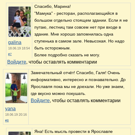
Спасибо, Марина!
"Мамука" - ресторан, располагающийся в
большом отдельно стоящем здании. Если я не
путаю, лестниц там совсем нет при входе в
здание. Мне хорошо запомнилась одна
ступенька в самом зале. Невысокая. Но надо
galina
быть осторожным.
18.06.19 18:54
#7
Более подробно сказать не могу.
Войдите
, чтобы оставлять комментарии
Замечательный отчёт! Спасибо, Галя! Очень
информативно, интересно и познавательно. До
Ярославля пока мы не доехали. Но уже знаем,
где вкусно можно покушать.
Войдите
, чтобы оставлять комментарии
yana
18.06.19 20:16
#8
Яна! Есть мысль провести в Ярославле