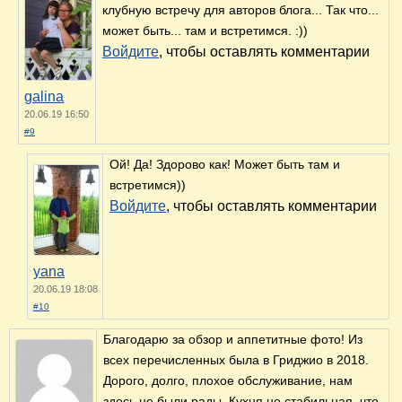
клубную встречу для авторов блога... Так что...
может быть... там и встретимся. :))
Войдите
, чтобы оставлять комментарии
galina
20.06.19 16:50
#9
Ой! Да! Здорово как! Может быть там и
встретимся))
Войдите
, чтобы оставлять комментарии
yana
20.06.19 18:08
#10
Благодарю за обзор и аппетитные фото! Из
всех перечисленных была в Гриджио в 2018.
Дорого, долго, плохое обслуживание, нам
здесь не были рады. Кухня не стабильная, что-