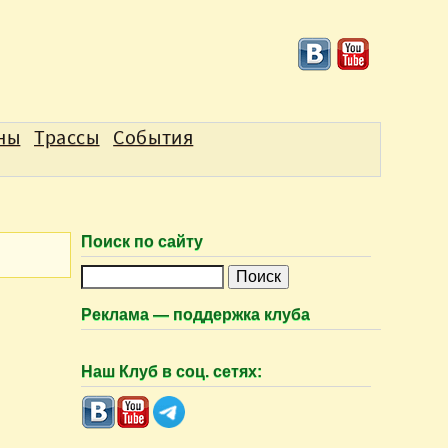
аны
Трассы
События
Поиск по сайту
П
о
Реклама — поддержка клуба
и
с
Наш Клуб в соц. сетях:
к