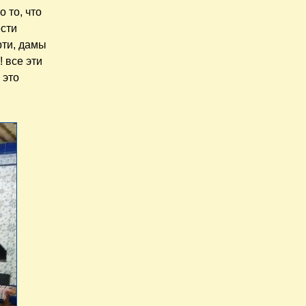
 то, что
ести
рти, дамы
 все эти
 это