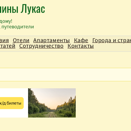
лины Лукас
дому!
, путеводители
вия
Отели
Апартаменты
Кафе
Города и стр
статей
Сотрудничество
Контакты