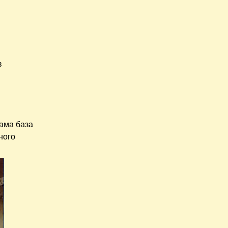
в
Сама база
ного