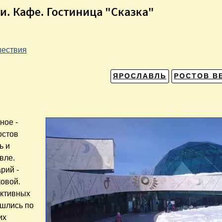
еи. Кафе. Гостиница "Сказка"
ествия
ЯРОСЛАВЛЬ
РОСТОВ В
ное -
остов
ь и
вле.
рий -
ковой.
активных
ошлись по
их