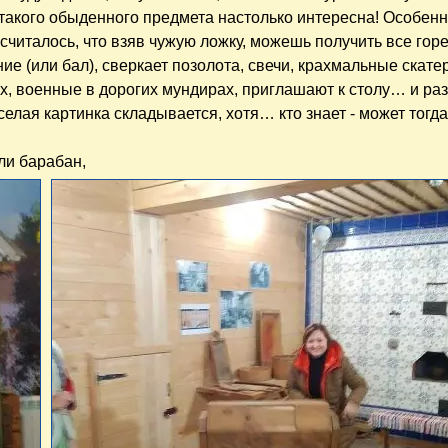
 такого обыденного предмета настолько интересна! Особенно
 считалось, что взяв чужую ложку, можешь получить все гор
ие (или бал), сверкает позолота, свечи, крахмальные скате
х, военные в дорогих мундирах, приглашают к столу… и раз!
селая картинка складывается, хотя… кто знает - может тогда
ли барабан,