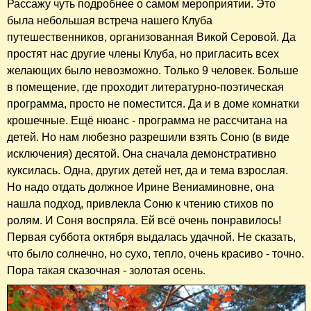
Рассажу чуть подробнее о самом мероприятии. Это
была небольшая встреча нашего Клуба
путешественников, организованная Викой Серовой. Да
простят нас другие члены Клуба, но пригласить всех
желающих было невозможно. Только 9 человек. Больше
в помещение, где проходит литературно-поэтическая
программа, просто не поместится. Да и в доме комнатки
крошечные. Ещё нюанс - программа не рассчитана на
детей. Но нам любезно разрешили взять Соню (в виде
исключения) десятой. Она сначала демонстративно
куксилась. Одна, других детей нет, да и тема взрослая.
Но надо отдать должное Ирине Вениаминовне, она
нашла подход, привлекла Соню к чтению стихов по
ролям. И Соня воспряла. Ей всё очень понравилось!
Первая суббота октября выдалась удачной. Не сказать,
что было солнечно, но сухо, тепло, очень красиво - точно.
Пора такая сказочная - золотая осень.