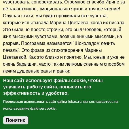
чувствовать, сопереживать. Огромное спасибо Ирине за
её талантливое, эмоционально яркое и точное чтение!
Слушая стихи, мы будто проживали все чувства,
которые испытывала Марина Цветаева, когда их писала.
Это были не просто строчки, это был Человек, который
жил высокими чувствами, возвышенными мыслями, на
разрыв. Программа называется "Шоколадом лечить
печаль". Это фраза из стихотворения Марины
Цветаевой. Как это близко и понятно. Мы, юные и уже не
очень барышни, часто таким легкомысленным способом
лечим душевные раны и ранки:
Наш сайт использует файлы cookie, чтобы
Легкомыслие - милый грех,
улучшить работу сайта, повысить его
милый спутник и враг мой милый!
эффективность и удобство.
Ты в глаза мне вбрызнуло смех
Продолжая использовать сайт galina-lukas.ru, вы соглашаетесь на
и мазурку вбрызнуло в жилы.
использование файлов cookie.
Научив не хранить кольца,
Понятно
Добавить комментарий
с кем бы жизнь меня ни венчала,