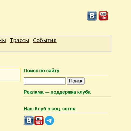
аны
Трассы
События
Поиск по сайту
П
о
Реклама — поддержка клуба
и
с
Наш Клуб в соц. сетях:
к