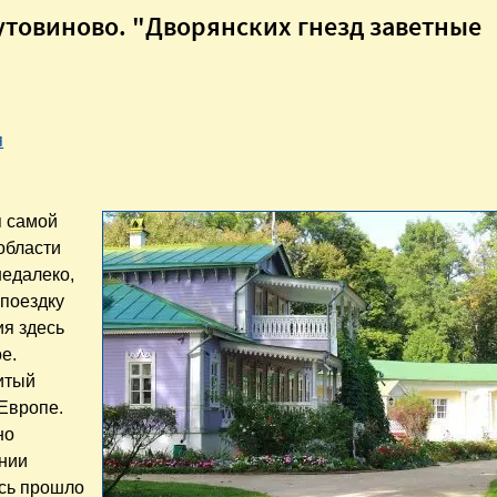
Лутовиново. "Дворянских гнезд заветные
я
я самой
области
недалеко,
 поездку
ия здесь
е.
нитый
 Европе.
но
нии
есь прошло