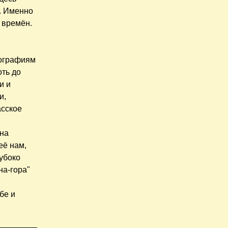
в. Именно
х времён.
тографиям
оть до
и и
и,
асское
 на
её нам,
убоко
на-гора"
бе и