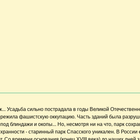
к... Усадьба сильно пострадала в годы Великой Отечествен
режила фашистскую оккупацию. Часть зданий была разруш
 под блиндажи и окопы... Но, несмотря ни на что, парк сохр
хранности - старинный парк Спасского уникален. В России
т. Со времени основания (конец XVIII века) до наших дней 