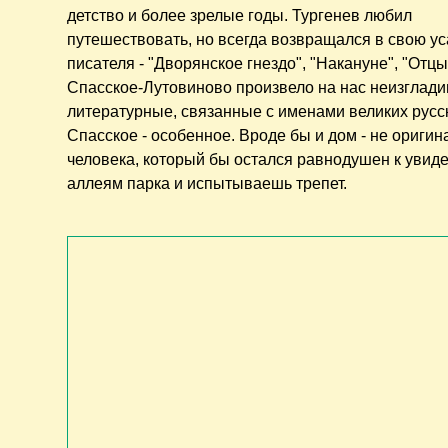
детство и более зрелые годы. Тургенев любил
путешествовать, но всегда возвращался в свою у
писателя - "Дворянское гнездо", "Накануне", "Отцы и
Спасское-Лутовиново произвело на нас неизглади
литературные, связанные с именами великих русс
Спасское - особенное. Вроде бы и дом - не оригин
человека, который бы остался равнодушен к увид
аллеям парка и испытываешь трепет.