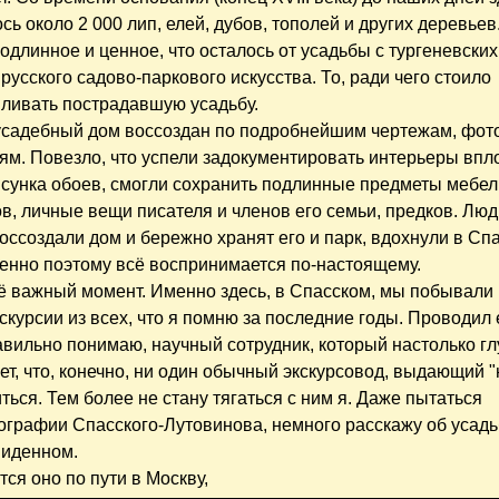
сь около 2 000 лип, елей, дубов, тополей и других деревье
 подлинное и ценное, что осталось от усадьбы с тургеневски
русского садово-паркового искусства. То, ради чего стоило
ливать пострадавшую усадьбу.
усадебный дом воссоздан по подробнейшим чертежам, фо
ям. Повезло, что успели задокументировать интерьеры впл
исунка обоев, смогли сохранить подлинные предметы мебел
в, личные вещи писателя и членов его семьи, предков. Люд
оссоздали дом и бережно хранят его и парк, вдохнули в Сп
енно поэтому всё воспринимается по-настоящему.
ё важный момент. Именно здесь, в Спасском, мы побывали
скурсии из всех, что я помню за последние годы. Проводил 
авильно понимаю, научный сотрудник, который настолько гл
ает, что, конечно, ни один обычный экскурсовод, выдающий "
ься. Тем более не стану тягаться с ним я. Даже пытаться
ографии Спасского-Лутовинова, немного расскажу об усадь
виденном.
ся оно по пути в Москву,