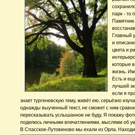
сохранило
парк - то
Памятник 
восстанав
Главный 
и описани
цвета и р
интерьеро
которые в
жизнь. Им
Есть и ещ
лучшей эк
если я пр
знает тургеневскую тему, живёт ею, серьёзно изуч
однажды выученный текст, не сможет с ним сравнит
пересказывать услышанное не буду. Я покажу фот
поделюсь личными впечатлениями, мыслями об у
В Спасское-Лутовиново мы ехали из Орла. Находит