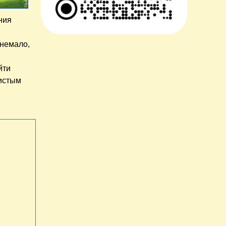
ния
 немало,
йти
нистым