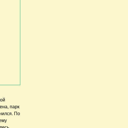
ной
ена, парк
анился. По
 ему
здесь