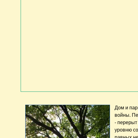
Дом и пар
войны. Пе
- перерыт
уровню со
равных не