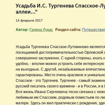
Усадьба И.С. Тургенева Спасское-
аллеи..."
14 февраля 2017
Автор:
Галина Лукас
Раздел сайта:
Путешестви
Усадьба Тургенева Спасское-Лутовиново являетс
посещаемой достопримечательностью Орловской 
совершенно заслуженно. С одной стороны, ехать 
удобно, - вполне можно устроить себе интересную
на выходные. С другой, незабываемые впечатлен
гарантированы. Место очень красивое и уникально
Спасское - это Тургенев. Тургенев - самый знаме
русский писатель своего времени - и в России, и в
Вся жизнь Ивана Сергеевича тесно связана с неж
любимым им Спасским, родовым поместьем по ли
матери. Здесь он жил практически с рождения, зд