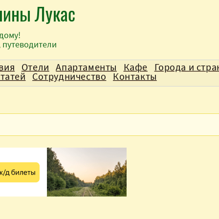
лины Лукас
дому!
, путеводители
вия
Отели
Апартаменты
Кафе
Города и стр
статей
Сотрудничество
Контакты