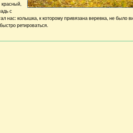
и красный,
адь с
ал нас: колышка, к которому привязана веревка, не было ви
 быстро ретироваться.