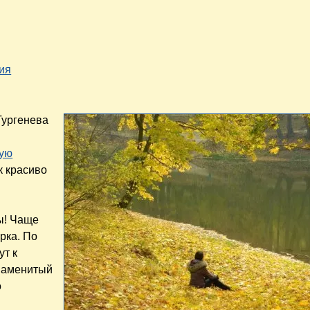
ия
Тургенева
кую
ак красиво
ы! Чаще
рка. По
ут к
знаменитый
о