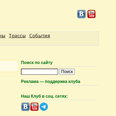
аны
Трассы
События
Поиск по сайту
П
о
Реклама — поддержка клуба
и
с
Наш Клуб в соц. сетях:
к