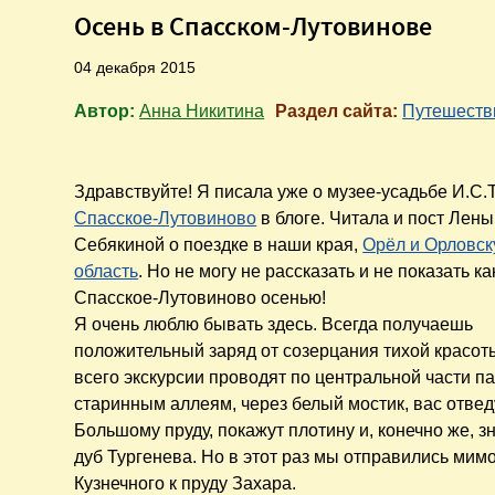
Осень в Спасском-Лутовинове
04 декабря 2015
Автор:
Анна Никитина
Раздел сайта:
Путешеств
Здравствуйте! Я писала уже о музее-усадьбе И.С.
Спасское-Лутовиново
в блоге. Читала и пост Лены
Себякиной о поездке в наши края,
Орёл и Орловс
область
. Но не могу не рассказать и не показать к
Спасское-Лутовиново осенью!
Я очень люблю бывать здесь. Всегда получаешь
положительный заряд от созерцания тихой красот
всего экскурсии проводят по центральной части па
старинным аллеям, через белый мостик, вас отвед
Большому пруду, покажут плотину и, конечно же, 
дуб Тургенева. Но в этот раз мы отправились мим
Кузнечного к пруду Захара.