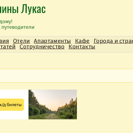
лины Лукас
дому!
, путеводители
вия
Отели
Апартаменты
Кафе
Города и стр
статей
Сотрудничество
Контакты