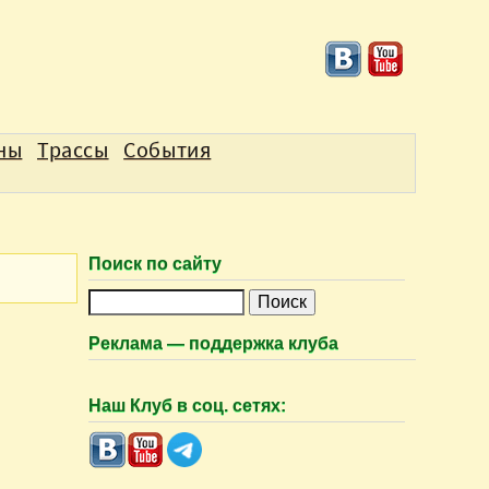
аны
Трассы
События
Поиск по сайту
П
о
Реклама — поддержка клуба
и
с
Наш Клуб в соц. сетях:
к