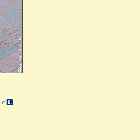
нн"
.