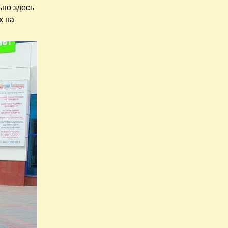
ьно здесь
х на