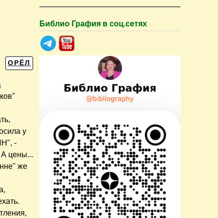
Библио Графия в соц.сетях
ОРЁЛ
а
ков"
ть,
осила у
Н", -
А цены...
инне" же
а,
хать.
тления,