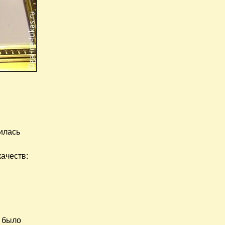
вилась
качеств:
м было