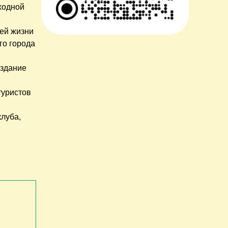
ходной
шей жизни
го города
оздание
туристов
клуба,