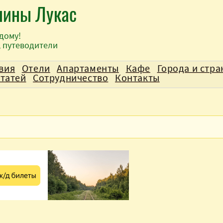
лины Лукас
дому!
, путеводители
вия
Отели
Апартаменты
Кафе
Города и стр
статей
Сотрудничество
Контакты