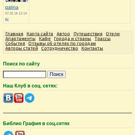
galina
07.02.16 12:14
#2
Главная
Карта сайта
Автор
Путешествия
Отели
Апартаменты
Кафе
Города и страны
Трассы
События
Отзывы об отелях по городам
Авторы статей
Сотрудничество
Контакты
Поиск по сайту
П
о
Наш Клуб в соц. сетях:
и
с
к
Библио Графия в соц.сетях