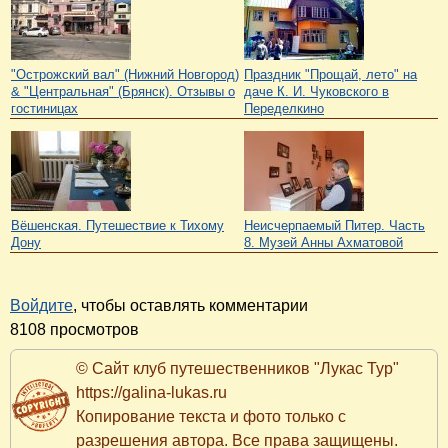
"Острожский вал" (Нижний Новгород)
Праздник "Прощай, лето" на
& "Центральная" (Брянск). Отзывы о
даче К. И. Чуковского в
гостиницах
Переделкино
Вёшенская. Путешествие к Тихому
Неисчерпаемый Питер. Часть
Дону
8. Музей Анны Ахматовой
Войдите
, чтобы оставлять комментарии
8108 просмотров
© Сайт клуб путешественников "Лукас Тур"
https://galina-lukas.ru
Копирование текста и фото только с
разрешения автора. Все права защищены.