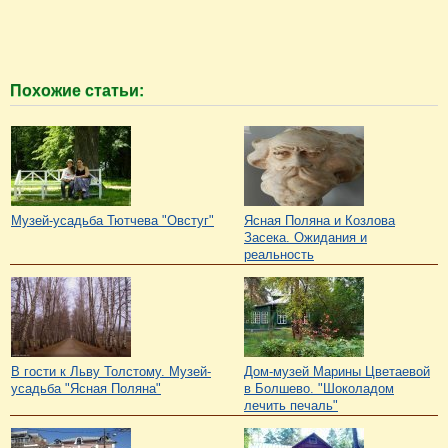
Похожие статьи:
Музей-усадьба Тютчева "Овстуг"
Ясная Поляна и Козлова
Засека. Ожидания и
реальность
В гости к Льву Толстому. Музей-
Дом-музей Марины Цветаевой
усадьба "Ясная Поляна"
в Болшево. "Шоколадом
лечить печаль"