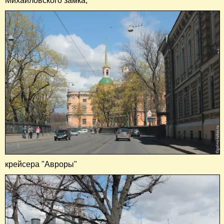
Михайловского замка,
крейсера "Авроры"