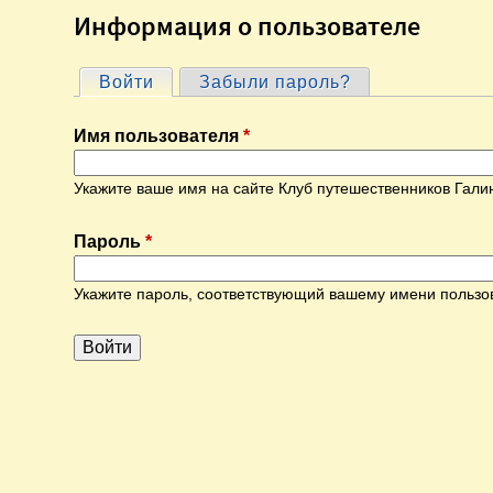
Информация о пользователе
Войти
(активная вкладка)
Забыли пароль?
Г
Имя пользователя
*
л
Укажите ваше имя на сайте Клуб путешественников Гали
а
Пароль
*
в
Укажите пароль, соответствующий вашему имени пользо
н
ы
е
в