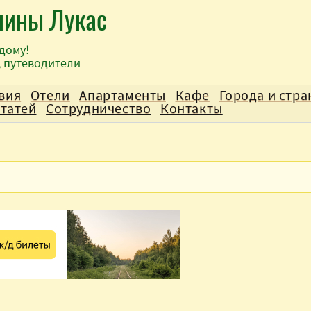
лины Лукас
дому!
, путеводители
вия
Отели
Апартаменты
Кафе
Города и стр
статей
Сотрудничество
Контакты