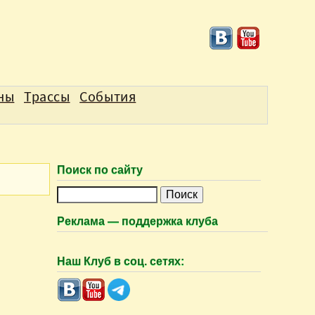
аны
Трассы
События
Поиск по сайту
П
о
Реклама — поддержка клуба
и
с
Наш Клуб в соц. сетях:
к