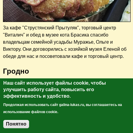
За кафе "Струстянский Прытуляк", торговый центр
"Виталич" и обед в музее кота Брасика спасибо
владельцам семейной усадьбы Муражье, Ольге и
Виктору. Они договорились с хозяйкой музея Еленой об
обеде для нас и посоветовали кафе и торговый центр.
Гродно
Наш сайт использует файлы cookie, чтобы
Кафе-пекарня "Профитроля"
в Гродно предлагает
улучшить работу сайта, повысить его
своим гостям вкусные пирожные, пирожки, кибинаи
эффективность и удобство.
(литовская выпечка), эклеры с шампанским, тарты,
Продолжая использовать сайт galina-lukas.ru, вы соглашаетесь на
шоколадную колбасу. Последняя очень понравилась
использование файлов cookie.
Полине. Помимо шоколадной колбасы, мы покупали
соленый тарт с орехами, пирожки с вишней, кибинаи с
Понятно
Добавить комментарий
яблоками, эклеры. Все очень вкусно. Свежевыпеченное.