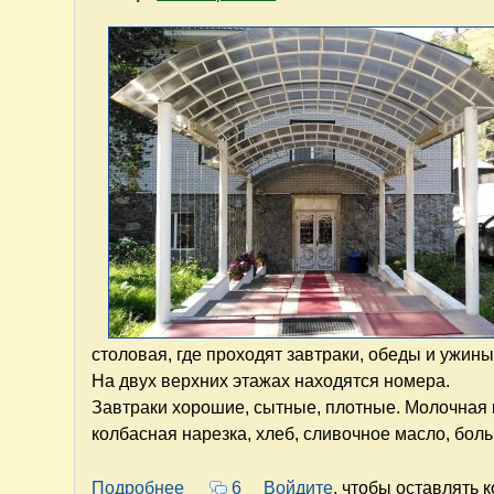
столовая, где проходят завтраки, обеды и ужины
На двух верхних этажах находятся номера.
Завтраки хорошие, сытные, плотные. Молочная к
колбасная нарезка, хлеб, сливочное масло, бол
о "Сарай Гара" (Терскол). Гостеприи
Подробнее
6
Войдите
, чтобы оставлять 