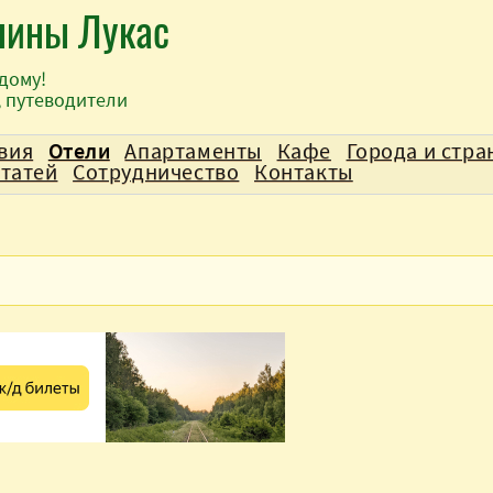
лины Лукас
дому!
, путеводители
вия
Отели
Апартаменты
Кафе
Города и стра
статей
Сотрудничество
Контакты