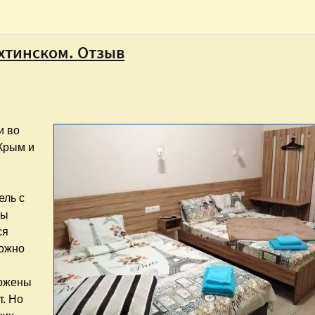
хтинском. Отзыв
и во
Крым и
ель с
мы
ся
можно
ложены
т. Но