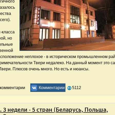
огичного
казалось
чества
сего).
с-класса
вой, но
бельные
твенной
асположение неплохое - в историческом промышленном ра
топримечательности Твери недалеко. На данный момент это 
Твери. Плюсов очень много. Но есть и нюансы.
ль для 2-местного размещения! Отзыв
ь комментарии
Комментарии
5112
3 недели - 5 стран (Беларусь, Польша,