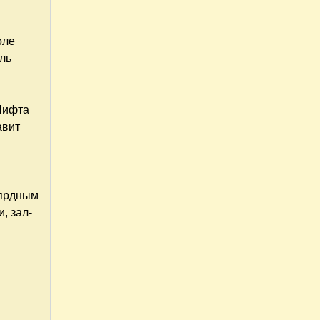
оле
ель
 Лифта
авит
ьярдным
, зал-