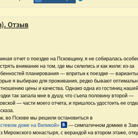
в). Отзыв
иная отчет о поездке на Псковщину, я не собиралась особ
стрять внимание на том, где мы селились и как жили: из-за
обенностей планирования — впритык к поездке — варианты
торые я выбираю для проживания, редко бывают оптималь
тношению цены и качества. Однако одна из гостиниц наше
здки так запала мне в душу, что съела половину второй —
овской — части моего отчета, и пришлось удостоить ее отде
сказа.
к, во Пскове мы решили остановиться в
остевом доме на Великой»
— симпатичном домике в Зав
з Мирожского монастыря, с верандой на втором этаже, отк