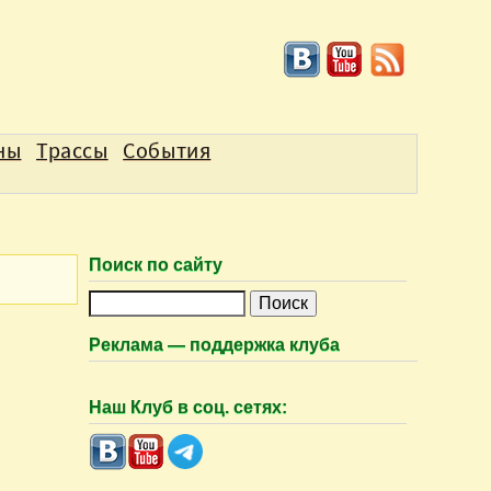
ны
Трассы
События
Поиск по сайту
П
о
Реклама — поддержка клуба
и
с
Наш Клуб в соц. сетях:
к