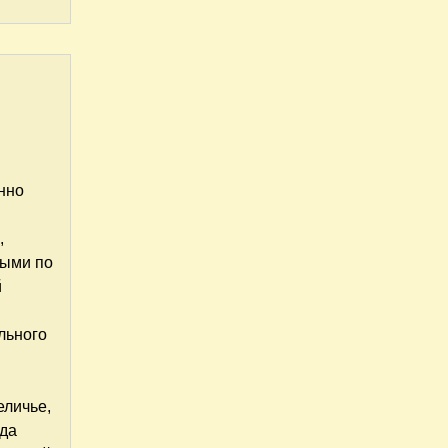
енно
,
ными по
й
льного
еличье,
уда