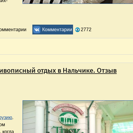
ких-
инском. Отзыв
комментарии
Комментарии
2772
ивописный отдых в Нальчике. Отзыв
Грузию
.
том
 когда