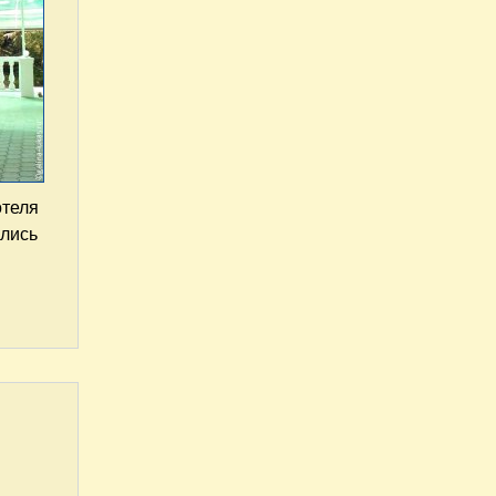
отеля
улись