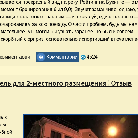
рывается прекрасный вид на реку. Рейтинг на Букинге — о
 момент бронирования был 9,0). Звучит заманчиво, однако, 
стиница стала моим главным — и, пожалуй, единственным 
очарованием за всю поездку. О части проблем, будь мы не
мательнее, мы могли бы узнать заранее, но был и совсем
искорбный сюрприз, основательно испортивший впечатлени
. Отзыв
ь комментарии
Комментарии
4524
тель для 2-местного размещения! Отзыв
ь в
бом
лубной