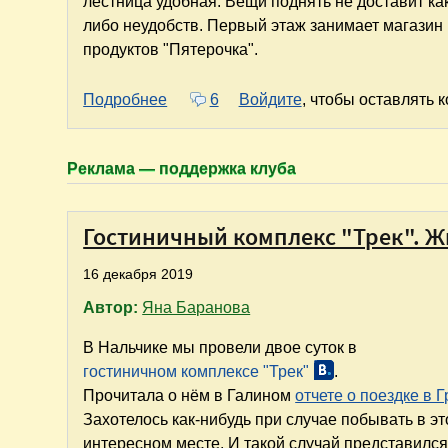
лестница удобная. Вещи поднять не доставит ка
либо неудобств. Первый этаж занимает магазин
продуктов "Пятерочка".
о Мини-отель "Дуэт" в Каменск-Шахт
Подробнее
6
Войдите
, чтобы оставлять 
Реклама — поддержка клуба
Гостиничный комплекс "Трек". Ж
16 декабря 2019
Автор:
Яна Баранова
В Нальчике мы провели двое суток в
гостиничном комплексе "Трек"
.
Прочитала о нём в Галином
отчете о поездке в 
Захотелось как-нибудь при случае побывать в э
интересном месте. И такой случай представился,