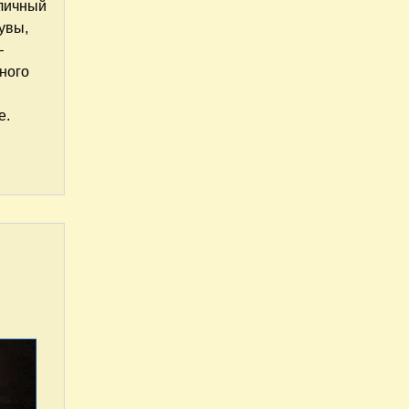
тличный
увы,
—
много
е.