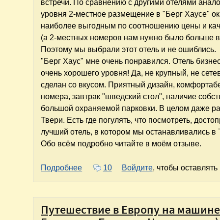
встречи. По сравнению с другими отелями анал
уровня 2-местное размещение в "Берг Хаусе" о
наиболее выгодным по соотношению цены и ка
(а 2-местных номеров нам нужно было больше в
Поэтому мы выбрали этот отель и не ошиблись.
"Берг Хаус" мне очень понравился. Отель бизне
очень хорошего уровня! Да, не крупный, не сете
сделан со вкусом. Приятный дизайн, комфорта
номера, завтрак "шведский стол", наличие собс
большой охраняемой парковки. В целом даже р
Твери. Есть где погулять, что посмотреть, дос
лучший отель, в котором мы останавливались в 
Обо всём подробно читайте в моём отзыве.
о "Берг Хаус" в Твери. Отличный оте
Подробнее
10
Войдите
, чтобы оставлят
Путешествие в Европу на машине. 