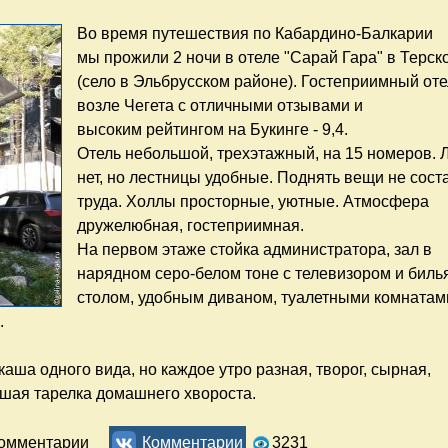
Во время путешествия по Кабардино-Балкарии
мы прожили 2 ночи в отеле "Сарай Гара" в Терск
(село в Эльбрусском районе). Гостеприимный от
возле Чегета с отличными отзывами и
высоким рейтингом на Букинге - 9,4.
Отель небольшой, трехэтажный, на 15 номеров.
нет, но лестницы удобные. Поднять вещи не сост
труда. Холлы просторные, уютные. Атмосфера
дружелюбная, гостеприимная.
На первом этаже стойка администратора, зал в
нарядном серо-белом тоне с телевизором и бил
столом, удобным диваном, туалетными комнатами
.
аша одного вида, но каждое утро разная, творог, сырная,
ьшая тарелка домашнего хвороста.
мный отель возле Чегета. Отзыв
комментарии
Комментарии
3231