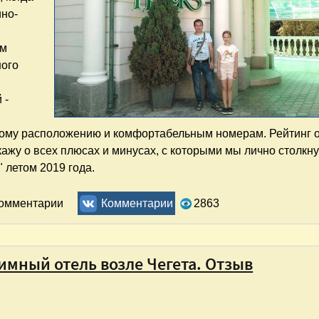
но-
ом
ного
 -
ному расположению и комфортабельным номерам. Рейтинг 
скажу о всех плюсах и минусах, с которыми мы лично столкн
 летом 2019 года.
описный отдых в Нальчике. Отзыв
комментарии
Комментарии
2863
иимный отель возле Чегета. Отзыв