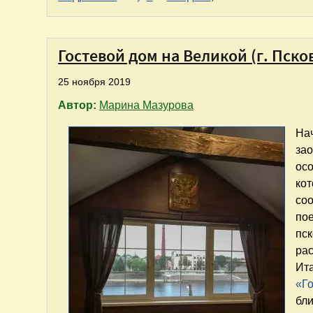
Гостевой дом на Великой (г. Пско
25 ноября 2019
Автор:
Марина Мазурова
Нач
зао
ос
ко
соо
пое
пск
рас
Ита
«Г
бли