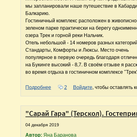
мы запланировали наше путешествие в Кабарди
Балкарию.
Гостиничный комплекс расположен в живописн
зеленом парке практически на берегу одноимен
озера Трек и горной реки Нальчик.
Отель небольшой - 14 номеров разных категорий
Стандарты, Комфорты и Люксы. Место очень
популярное в первую очередь благодаря отлич
на Букинге высокий - 8,7. В своём отзыве я рас
во время отдыха в гостиничном комплексе "Трек"
о Гостиничный комплекс "Трек". Жив
Подробнее
2
Войдите
, чтобы оставлять 
"Сарай Гара" (Терскол). Гостепр
04 декабря 2019
Автор:
Яна Баранова