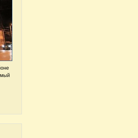
йоне
самый