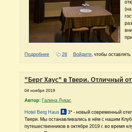
отк
(на
го
раз
вни
пр
о Гостевой дом на Великой (г. Псков)
Подробнее
26
Войдите
, чтобы оставлят
"Берг Хаус" в Твери. Отличный о
04 ноября 2019
Автор:
Галина Лукас
Hotel Berg Haus
3* - новый современный отел
Твери. Мы останавливались в нём с нашим Клу
путешественников в октябре 2019 г. во время к