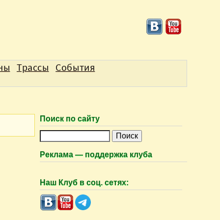
аны
Трассы
События
Поиск по сайту
П
о
Реклама — поддержка клуба
и
с
Наш Клуб в соц. сетях:
к