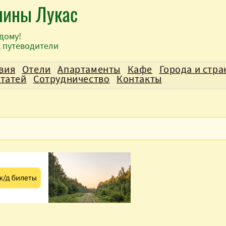
лины Лукас
дому!
, путеводители
вия
Отели
Апартаменты
Кафе
Города и стр
статей
Сотрудничество
Контакты