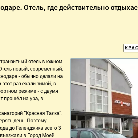
одаре. Отель, где действительно отдыха
КРА
 транзитный отель в южном
 Отель новый, современный,
снодаре - обычно делали на
 этот раз ехали зимой, в
фортном режиме - с двумя
т прошёл на ура, в
санаторий "Красная Талка".
ерять день. Поэтому
юда до Геленджика всего 3
е въезжали в Город Моей