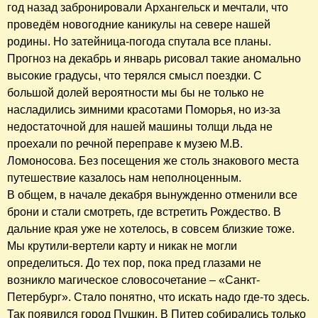
год назад забронировали Архангельск и мечтали, что
проведём новогодние каникулы на севере нашей
родины. Но затейница-погода спутала все планы.
Прогноз на декабрь и январь рисовал такие аномально
высокие градусы, что терялся смысл поездки. С
большой долей вероятности мы бы не только не
насладились зимними красотами Поморья, но из-за
недостаточной для нашей машины толщи льда не
проехали по речной переправе к музею М.В.
Ломоносова. Без посещения же столь знакового места
путешествие казалось нам неполноценным.
В общем, в начале декабря вынужденно отменили все
брони и стали смотреть, где встретить Рождество. В
дальние края уже не хотелось, в совсем близкие тоже.
Мы крутили-вертели карту и никак не могли
определиться. До тех пор, пока пред глазами не
возникло магическое словосочетание – «Санкт-
Петербург». Стало понятно, что искать надо где-то здесь.
Так появился город Пушкин. В Питер собирались только