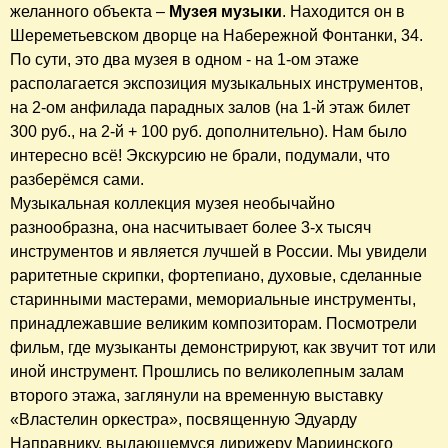
желанного объекта –
Музея музыки
. Находится он в
Шереметьевском дворце на Набережной Фонтанки, 34.
По сути, это два музея в одном - на 1-ом этаже
располагается экспозиция музыкальных инструментов,
на 2-ом анфилада парадных залов (на 1-й этаж билет
300 руб., на 2-й + 100 руб. дополнительно). Нам было
интересно всё! Экскурсию не брали, подумали, что
разберёмся сами.
Музыкальная коллекция музея необычайно
разнообразна, она насчитывает более 3-х тысяч
инструментов и является лучшей в России. Мы увидели
раритетные скрипки, фортепиано, духовые, сделанные
старинными мастерами, мемориальные инструменты,
принадлежавшие великим композиторам. Посмотрели
фильм, где музыканты демонстрируют, как звучит тот или
иной инструмент. Прошлись по великолепным залам
второго этажа, заглянули на временную выставку
«Властелин оркестра», посвященную Эдуарду
Направнику, выдающемуся дирижеру Мариинского