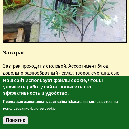
Завтрак
Завтрак проходит в столовой. Ассортимент блюд
довольно разнообразный - салат, творог, сметана, сыр,
мясная нарезка, овощи, сосиски, вареные яйца, печенье,
Наш сайт использует файлы cookie, чтобы
чай/кофе и пр.
улучшить работу сайта, повысить его
эффективность и удобство.
Продолжая использовать сайт galina-lukas.ru, вы соглашаетесь на
использование файлов cookie.
Понятно
Добавить комментарий