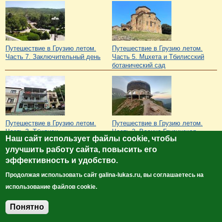
Путешествие в Грузию летом.
Путешествие в Грузию летом.
Часть 7. Заключительный день
Часть 5. Мцхета и Тбилисский
ботанический сад
Путешествие в Грузию летом.
Путешествие в Грузию летом.
Часть 3. Тбилиси
Часть 2. Военно-Грузинская
Наш сайт использует файлы cookie, чтобы
дорога — (Тбилиси) — Батуми
улучшить работу сайта, повысить его
эффективность и удобство.
Продолжая использовать сайт galina-lukas.ru, вы соглашаетесь на
использование файлов cookie.
Путешествие в Грузию летом.
Путешествие в Грузию на авто в
Часть 1. Маршрут и общая
июне 2019. Отчёт
Понятно
Добавить комментарий
программа путешествия по дням