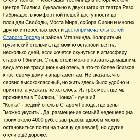
центре Тбилиси, буквально в двух шагах от театра Резо
Габриадзе, в комфортной пешей доступности до
площади Свободы, Моста Мира, собора Сиони и многих
других интересных мест и
достопримечательностей
Старого Города
и района Мтацминда. Колоритный
грузинский отельчик, где можно остановиться на
несколько дней, если хочется окунуться в атмосферу
старого Тбилиси. Стиль отеля можно назвать домашним,
ведь это не традиционный отель, а что-то более близкое
к гостевому дому и апартаментам. Не сказать, что
сервис высококлассный, но жить здесь было удобно и
приятно, а уезжать не хотелось. Из трёх мест, где мы
проживали в Тбилиси, "Конка" - лучший.
"Конка" - редкий отель в Старом Городе, где цены
"можно укусить". Да, размещение семьёй недешево (на
троих около 4000 руб. с завтраком; вдвоём можно
остановиться почти на тысячу дешевле!), но другие
отели ещё дороже.