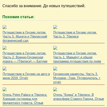
Спасибо за внимание. До новых путешествий.
Похожие статьи:
Путешествие в Грузию летом.
Путешествие в Грузию летом.
Часть 5. Мцхета и Тбилисский
Часть 3. Тбилиси
ботанический сад
Путешествие в Грузию летом.
Путешествие в Грузию летом.
Часть 2. Военно-Грузинская
Часть 1. Маршрут и общая
дорога — (Тбилиси) — Батуми
программа путешествия по дням
Путешествие в Грузию на авто в
Грузинские каникулы. Часть 3.
июне 2019. Отчёт
Мухрани - Гори. Путеводитель +
отчёт
Отель Petre Palace в Тбилиси.
Отель "Конка" в Тбилиси. В
Хорошая гостиница для
атмосфере Старого Города. Отзыв
бюджетного туриста. Отзыв