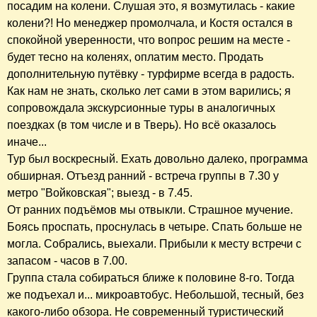
посадим на колени. Слушая это, я возмутилась - какие
колени?! Но менеджер промолчала, и Костя остался в
спокойной уверенности, что вопрос решим на месте -
будет тесно на коленях, оплатим место. Продать
дополнительную путёвку - турфирме всегда в радость.
Как нам не знать, сколько лет сами в этом варились; я
сопровождала экскурсионные туры в аналогичных
поездках (в том числе и в Тверь). Но всё оказалось
иначе...
Тур был воскресный. Ехать довольно далеко, программа
обширная. Отъезд ранний - встреча группы в 7.30 у
метро "Войковская"; выезд - в 7.45.
От ранних подъёмов мы отвыкли. Страшное мучение.
Боясь проспать, проснулась в четыре. Спать больше не
могла. Собрались, выехали. Прибыли к месту встречи с
запасом - часов в 7.00.
Группа стала собираться ближе к половине 8-го. Тогда
же подъехал и... микроавтобус. Небольшой, тесный, без
какого-либо обзора. Не современный туристический