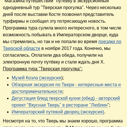
"Магазина путешествий" путёвку в экскурсионный
однодневный тур "Тверская прогулка". Через несколько
дней после выставки Косте позвонил представитель
турфирмы и сообщил эту потрясающую новость.
Программа тура сулила много интересного, в том числе
возможность побывать в Императорском дворце, куда
мы стремились, но так и не попали во время
поездки по
Тверской области
в ноябре 2017 года. Конечно, мы
согласились. Оплатили два обеда, получили на
электронную почту путёвку и стали ждать дня Х.
Программа тура "Тверская прогулка":
Музей Козла (экскурсия
);
Обзорная экскурсия по Твери - интересные места и
достопримечательности
;
Дегустация блюд тверской кухни (обед) - авторский
проект "Вкусная Тверь" в ресторане "Люблин
";
Императорский путевой дворец (экскурсия)
.
Несмотря на то, что Тверь мы знаем хорошо, программа