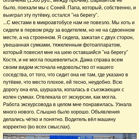
оплачены (1560 руб., между прочим). Вариантов не
было, поехали мы с Соней. Папа, который, собственно, и
выиграл эту путёвку, остался "на берегу".
...С местами в микроавтобусе нам не повезло. Мы хоть и
сидели в первом ряду за водителем, но не на сдвоенном
месте, а на строенном. Я сидела, зажатая с двух сторон,
увешанная сумками, тяжеленным фотоаппаратом,
который повесил мне на шею оставшийся "на берегу"
Костя, и не могла пошевелиться. Дама справа всем
своим видом источала недовольство от нашего
соседства, от того, что сидит она не там, где указано в
путёвке, что место плохое, ей тесно, неудобно. Всю
дорогу она ела, шуршала, копалась в съезжающих с
колен сумках. Отвлекала от экскурсии, как могла.
Работа экскурсовода в целом мне понравилась. Узнала
много нового. Слышно было хорошо. Объявления
делались чётко и понятно. Водитель вёл машину
корректно (во всех смыслах).