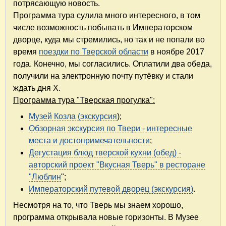
потрясающую новость.
Программа тура сулила много интересного, в том
числе возможность побывать в Императорском
дворце, куда мы стремились, но так и не попали во
время
поездки по Тверской области
в ноябре 2017
года. Конечно, мы согласились. Оплатили два обеда,
получили на электронную почту путёвку и стали
ждать дня Х.
Программа тура "Тверская прогулка":
Музей Козла (экскурсия
);
Обзорная экскурсия по Твери - интересные
места и достопримечательности
;
Дегустация блюд тверской кухни (обед) -
авторский проект "Вкусная Тверь" в ресторане
"Люблин
";
Императорский путевой дворец (экскурсия)
.
Несмотря на то, что Тверь мы знаем хорошо,
программа открывала новые горизонты. ​В Музее