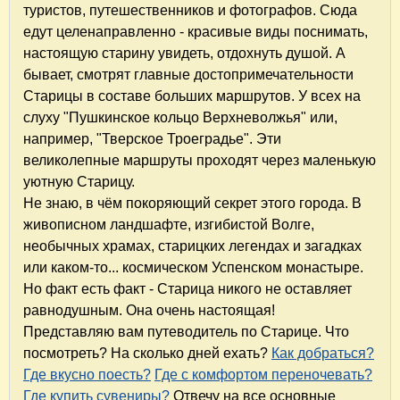
туристов, путешественников и фотографов. Сюда
едут целенаправленно - красивые виды поснимать,
настоящую старину увидеть, отдохнуть душой. А
бывает, смотрят главные достопримечательности
Старицы в составе больших маршрутов. У всех на
слуху "Пушкинское кольцо Верхневолжья" или,
например, "Тверское Троеградье". Эти
великолепные маршруты проходят через маленькую
уютную Старицу.
Не знаю, в чём покоряющий секрет этого города. В
живописном ландшафте, изгибистой Волге,
необычных храмах, старицких легендах и загадках
или каком-то... космическом Успенском монастыре.
Но факт есть факт - Старица никого не оставляет
равнодушным. Она очень настоящая!
Представляю вам путеводитель по Старице. Что
посмотреть? На сколько дней ехать?
Как добраться?
Где вкусно поесть?
Где с комфортом переночевать?
Где купить сувениры?
Отвечу на все основные