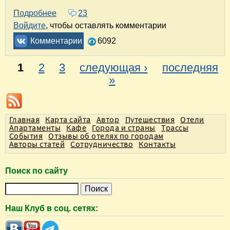
Подробнее
о Поездка по Тверской области. Часть 2. Тве
23
Войдите
, чтобы оставлять комментарии
Комментарии
6092
1
2
3
следующая ›
последняя
С
»
т
р
Главная
Карта сайта
Автор
Путешествия
Отели
а
Апартаменты
Кафе
Города и страны
Трассы
События
Отзывы об отелях по городам
н
Авторы статей
Сотрудничество
Контакты
и
ц
Поиск по сайту
ы
П
о
Наш Клуб в соц. сетях:
и
с