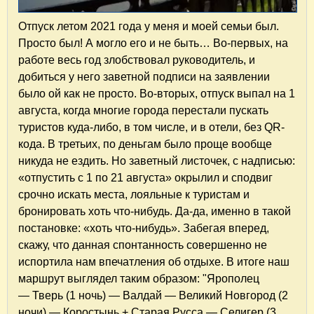
Отпуск летом 2021 года у меня и моей семьи был.
Просто был! А могло его и не быть… Во-первых, на
работе весь год злобствовал руководитель, и
добиться у него заветной подписи на заявлении
было ой как не просто. Во-вторых, отпуск выпал на 1
августа, когда многие города перестали пускать
туристов куда-либо, в том числе, и в отели, без QR-
кода. В третьих, по деньгам было проще вообще
никуда не ездить. Но заветный листочек, с надписью:
«отпустить с 1 по 21 августа» окрылил и сподвиг
срочно искать места, лояльные к туристам и
бронировать хоть что-нибудь. Да-да, именно в такой
постановке: «хоть что-нибудь». Забегая вперед,
скажу, что данная спонтанность совершенно не
испортила нам впечатления об отдыхе. В итоге наш
маршрут выглядел таким образом: "Ярополец
— Тверь (1 ночь) — Валдай — Великий Новгород (2
ночи) — Коростынь + Старая Русса — Селигер (3