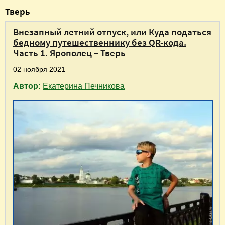
В
Тверь
ы
Внезапный летний отпуск, или Куда податься
з
бедному путешественнику без QR-кода.
д
Часть 1. Ярополец – Тверь
е
02 ноября 2021
с
Автор:
Екатерина Печникова
ь