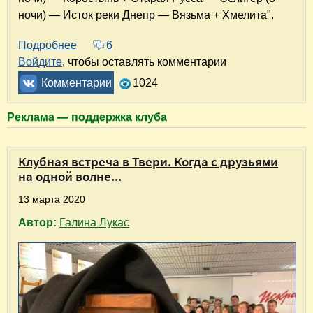
ночи) — Исток реки Днепр — Вязьма + Хмелита".
Подробнее
о Внезапный летний отпуск, или Куда подать
6
Войдите
, чтобы оставлять комментарии
Комментарии
1024
Реклама — поддержка клуба
Клубная встреча в Твери. Когда с друзьями
на одной волне...
13 марта 2020
Автор:
Галина Лукас