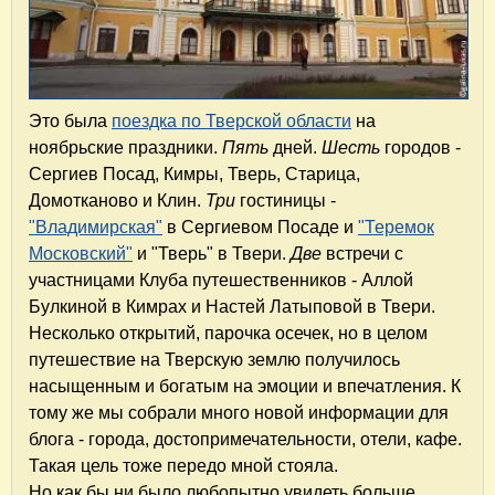
Это была
поездка по Тверской области
на
ноябрьские праздники.
Пять
дней.
Шесть
городов -
Сергиев Посад, Кимры, Тверь, Старица,
Домотканово и Клин.
Три
гостиницы -
"Владимирская"
в Сергиевом Посаде и
"Теремок
Московский"
и "Тверь" в Твери.
Две
встречи с
участницами Клуба путешественников - Аллой
Булкиной в Кимрах и Настей Латыповой в Твери.
Несколько открытий, парочка осечек, но в целом
путешествие на Тверскую землю получилось
насыщенным и богатым на эмоции и впечатления. К
тому же мы собрали много новой информации для
блога - города, достопримечательности, отели, кафе.
Такая цель тоже передо мной стояла.
Но как бы ни было любопытно увидеть больше