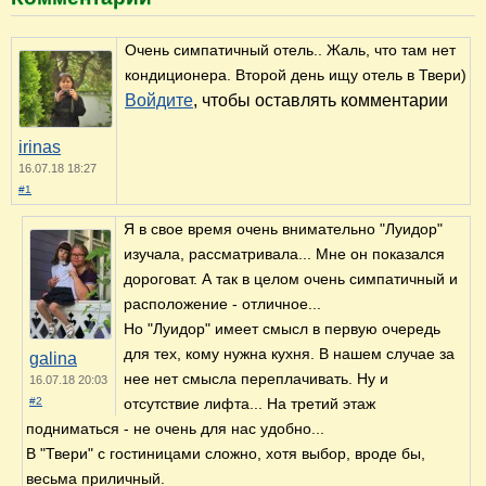
Очень симпатичный отель.. Жаль, что там нет
кондиционера. Второй день ищу отель в Твери)
Войдите
, чтобы оставлять комментарии
irinas
16.07.18 18:27
#1
Я в свое время очень внимательно "Луидор"
изучала, рассматривала... Мне он показался
дороговат. А так в целом очень симпатичный и
расположение - отличное...
Но "Луидор" имеет смысл в первую очередь
для тех, кому нужна кухня. В нашем случае за
galina
нее нет смысла переплачивать. Ну и
16.07.18 20:03
#2
отсутствие лифта... На третий этаж
подниматься - не очень для нас удобно...
В "Твери" с гостиницами сложно, хотя выбор, вроде бы,
весьма приличный.