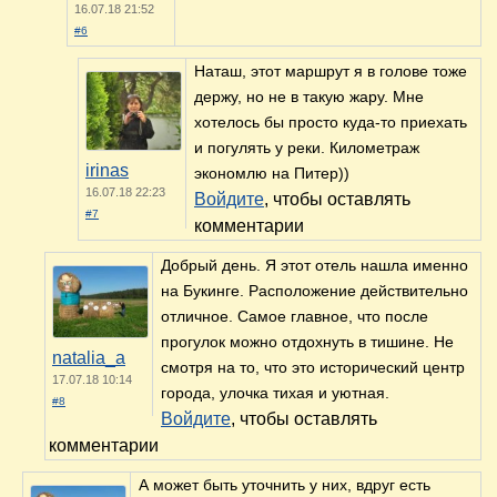
16.07.18 21:52
#6
Наташ, этот маршрут я в голове тоже
держу, но не в такую жару. Мне
хотелось бы просто куда-то приехать
и погулять у реки. Километраж
irinas
экономлю на Питер))
16.07.18 22:23
Войдите
, чтобы оставлять
#7
комментарии
Добрый день. Я этот отель нашла именно
на Букинге. Расположение действительно
отличное. Самое главное, что после
прогулок можно отдохнуть в тишине. Не
natalia_a
смотря на то, что это исторический центр
17.07.18 10:14
города, улочка тихая и уютная.
#8
Войдите
, чтобы оставлять
комментарии
А может быть уточнить у них, вдруг есть