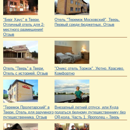
"Берг Хаус" в Твери.
Отель "Теремок Московский", Тверь.
Отличный отель для 2-
Первый среди бюджетных. Отзыв
местного размещения!
Отзыв
Отель "Тверь" в Твери.
"Оникс отель Торжок". Уютно. Красиво.
Отель с историей. Отзыв
Комфортно
"Теремок Пролетарский" в
Внезапный летний отпуск, или Куда
Твери. Отель для разумного
податься бедному путешественнику без
путешественника. Отзыв
QR-кода. Часть 1. Ярополец – Тверь