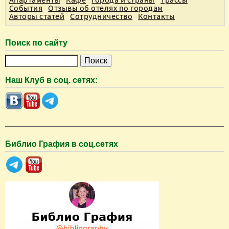
События
Отзывы об отелях по городам
Авторы статей
Сотрудничество
Контакты
Поиск по сайту
П
о
Наш Клуб в соц. сетях:
и
с
к
Библио Графия в соц.сетях