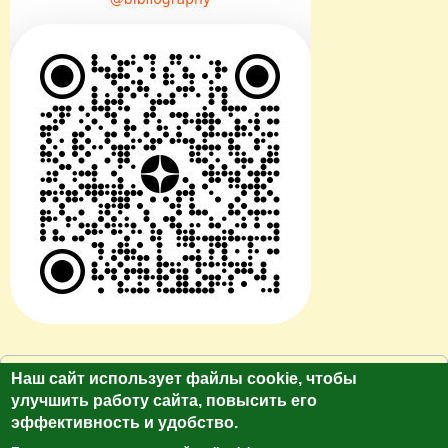
© Сайт клуб путешественников "Лукас Тур"
Наш сайт использует файлы cookie, чтобы
https://galina-lukas.ru.
улучшить работу сайта, повысить его
эффективность и удобство.
Копирование текста и фото только с разрешения
автора. Все права защищены.