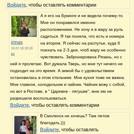
Войдите
, чтобы оставлять комментарии
А я его на Букинге и не видела почему-то.
Мне он понравился именно
расположением. Не хочу я в жару за руль
садиться. Я так поняла, что есть и номера
irinas
на втором. Я сейчас на распутье, куда б
16.07.18 20:18
поехать на 2-3 дня, чтоб жару не особенно
#3
чувствовать. Забронирована Рязань, но с
ней я пролетаю. Вот думала Тверь, но мне тут ничего не
подходит на это время. А зимой бы с удовольствием
остановилась в этом отельчике. Мне кухня тоже не важна.
Мне главное, холодильник и чайник. Чайник вожу с собой,
но вот в Ростове, в " Царевне - лягушке", мне им не
разрешили воспользоваться.
Войдите
, чтобы оставлять комментарии
В Смоленск не хочешь? Там летом
благодать.)))
Войдите
, чтобы оставлять