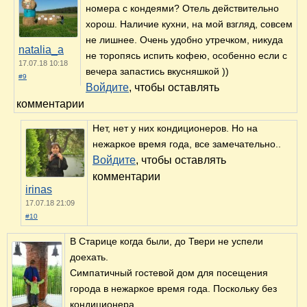
номера с кондеями? Отель действительно
хорош. Наличие кухни, на мой взгляд, совсем
не лишнее. Очень удобно утречком, никуда
natalia_a
не торопясь испить кофею, особенно если с
17.07.18 10:18
вечера запастись вкусняшкой ))
#9
Войдите
, чтобы оставлять
комментарии
Нет, нет у них кондиционеров. Но на
нежаркое время года, все замечательно..
Войдите
, чтобы оставлять
комментарии
irinas
17.07.18 21:09
#10
В Старице когда были, до Твери не успели
доехать.
Симпатичный гостевой дом для посещения
города в нежаркое время года. Поскольку без
кондиционера.