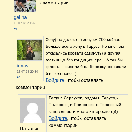
комментарии
galina
16.07.18 20:26
#4
Хочу) но далеко...) хочу км 200 сейчас..
Больше всего хочу в Тарусу. Но мне там
отказались кровати сдвинуть) а другая
гостиница без кондиционера... А так бы
irinas
красота... сидели б на бережку, сплавали
16.07.18 20:30
б в Поленово...)
#5
Войдите
, чтобы оставлять
комментарии
Тогда в Серпухов, рядом и Таруса,и
Поленово, и Прилепского-Терассный
заповедник, и много интересного)))
Войдите
, чтобы оставлять
комментарии
Наталья