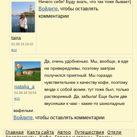
Ничего себе! Буду знать, что так тоже бывает)
Войдите
, чтобы оставлять
комментарии
taira
01.08.18 16:42
#14
Да, очень удобненько. Мы, вообще, в еде
не привередливы, поэтому завтрак
получился приятный. Мы гораздо
чувствительнее к качеству кофе, поэтому
natalia_a
везде с собой возим, тут тоже был, только
01.08.18 16:54
растворимый. Да, забыла! Еще были две
#15
вкусняшки к чаю - какие-то шоколадные
вафельки.
Войдите
, чтобы оставлять комментарии
Главная
Карта сайта
Автор
Путешествия
Отели
Апартаменты
Кафе
Города и страны
Трассы