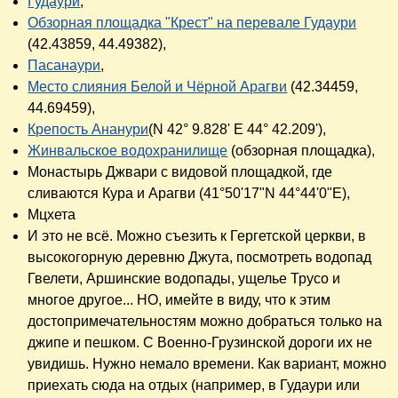
Гудаури
,
Обзорная площадка "Крест" на перевале Гудаури
(42.43859, 44.49382),
Пасанаури
,
Место слияния Белой и Чёрной Арагви
(42.34459,
44.69459),
Крепость Ананури
(N 42° 9.828' E 44° 42.209'),
Жинвальское водохранилище
(обзорная площадка),
Монастырь Джвари с видовой площадкой, где
сливаются Кура и Арагви (41°50'17"N 44°44'0"E),
Мцхета
И это не всё. Можно съезить к Гергетской церкви, в
высокогорную деревню Джута, посмотреть водопад
Гвелети, Аршинские водопады, ущелье Трусо и
многое другое... НО, имейте в виду, что к этим
достопримечательностям можно добраться только на
джипе и пешком. С Военно-Грузинской дороги их не
увидишь. Нужно немало времени. Как вариант, можно
приехать сюда на отдых (например, в Гудаури или