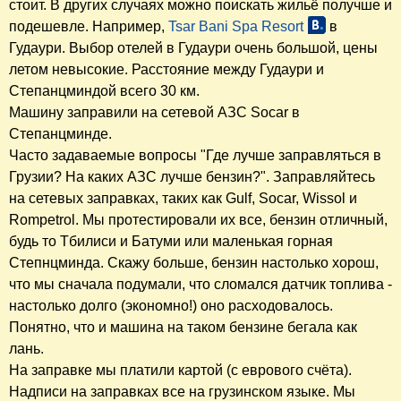
стоит. В других случаях можно поискать жильё получше и
подешевле. Например,
Tsar Bani Spa Resort
в
Гудаури. Выбор отелей в Гудаури очень большой, цены
летом невысокие. Расстояние между Гудаури и
Степанцминдой всего 30 км.
Машину заправили на сетевой АЗС Socar в
Степанцминде.
Часто задаваемые вопросы "Где лучше заправляться в
Грузии? На каких АЗС лучше бензин?". Заправляйтесь
на сетевых заправках, таких как Gulf, Socar, Wissol и
Rompetrol. Мы протестировали их все, бензин отличный,
будь то Тбилиси и Батуми или маленькая горная
Степнцминда. Скажу больше, бензин настолько хорош,
что мы сначала подумали, что сломался датчик топлива -
настолько долго (экономно!) оно расходовалось.
Понятно, что и машина на таком бензине бегала как
лань.
На заправке мы платили картой (с еврового счёта).
Надписи на заправках все на грузинском языке. Мы