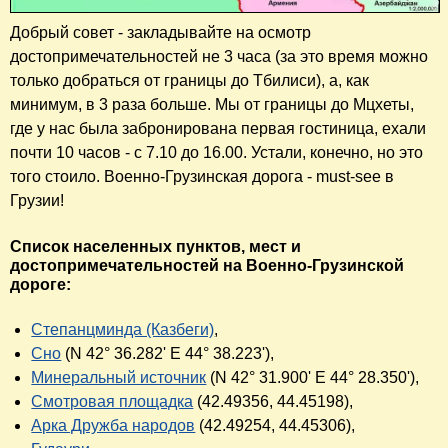
Добрый совет - закладывайте на осмотр
достопримечательностей не 3 часа (за это время можно
только добраться от границы до Тбилиси), а, как
минимум, в 3 раза больше. Мы от границы до Мцхеты,
где у нас была забронирована первая гостиница, ехали
почти 10 часов - с 7.10 до 16.00. Устали, конечно, но это
того стоило. Военно-Грузинская дорога - must-see в
Грузии!
Список населенных пунктов, мест и
достопримечательностей на Военно-Грузинской
дороге:
Степанцминда (Казбеги)
,
Сно
(N 42° 36.282' E 44° 38.223'),
Минеральный источник
(N 42° 31.900' E 44° 28.350'),
Смотровая площадка
(42.49356, 44.45198),
Арка Дружба народов
(42.49254, 44.45306),