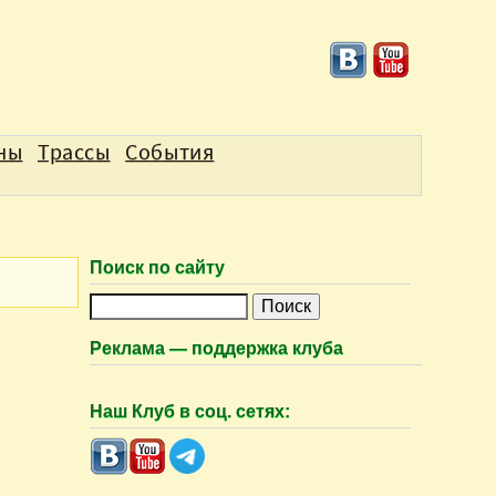
аны
Трассы
События
Поиск по сайту
П
о
Реклама — поддержка клуба
и
с
Наш Клуб в соц. сетях:
к