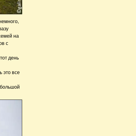
немного,
разу
семей на
ов с
тот день
ь это все
небольшой