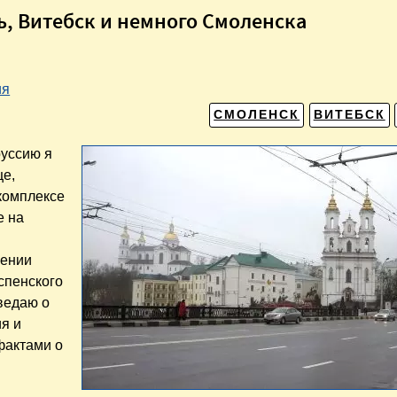
нь, Витебск и немного Смоленска
ия
СМОЛЕНСК
ВИТЕБСК
руссию я
це,
 комплексе
е на
щении
спенского
ведаю о
ия и
фактами о