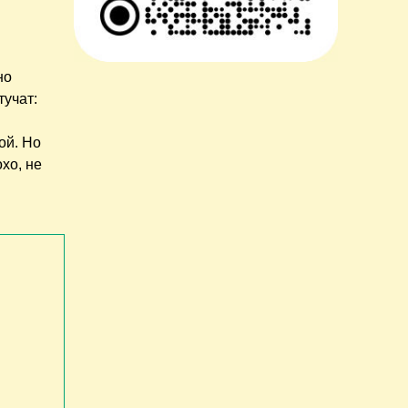
но
тучат:
ой. Но
хо, не