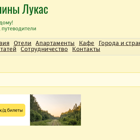
лины Лукас
дому!
, путеводители
вия
Отели
Апартаменты
Кафе
Города и стр
статей
Сотрудничество
Контакты