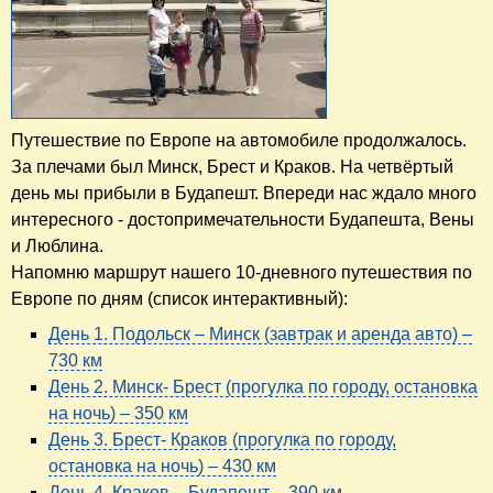
Путешествие по Европе на автомобиле продолжалось.
За плечами был Минск, Брест и Краков. На четвёртый
день мы прибыли в Будапешт. Впереди нас ждало много
интересного - достопримечательности Будапешта, Вены
и Люблина.
Напомню маршрут нашего 10-дневного путешествия по
Европе по дням (список интерактивный):
День 1. Подольск – Минск (завтрак и аренда авто) –
730 км
День 2. Минск- Брест (прогулка по городу, остановка
на ночь) – 350 км
День 3. Брест- Краков (прогулка по городу,
остановка на ночь) – 430 км
День 4. Краков – Будапешт – 390 км