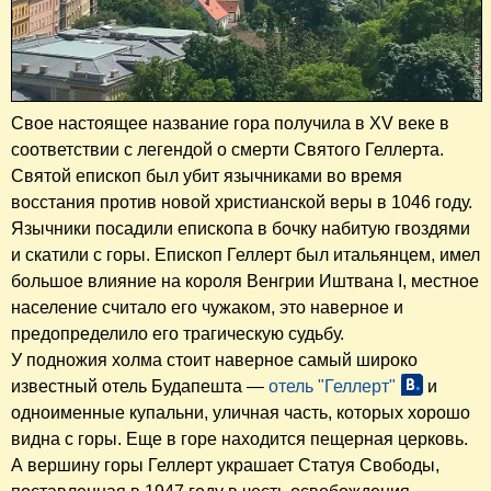
Свое настоящее название гора получила в XV веке в
соответствии с легендой о смерти Святого Геллерта.
Святой епископ был убит язычниками во время
восстания против новой христианской веры в 1046 году.
Язычники посадили епископа в бочку набитую гвоздями
и скатили с горы. Епископ Геллерт был итальянцем, имел
большое влияние на короля Венгрии Иштвана I, местное
население считало его чужаком, это наверное и
предопределило его трагическую судьбу.
У подножия холма стоит наверное самый широко
известный отель Будапешта —
отель "Геллерт"
и
одноименные купальни, уличная часть, которых хорошо
видна с горы. Еще в горе находится пещерная церковь.
А вершину горы Геллерт украшает Статуя Свободы,