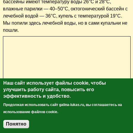
двухметровая бронзовая статуя изображает летописца,
который сидит на скамейке с рукописью в одной руке и
пером в другой. На голове надет большой капюшон.
Наш сайт использует файлы cookie, чтобы
улучшить работу сайта, повысить его
эффективность и удобство.
Продолжая использовать сайт galina-lukas.ru, вы соглашаетесь на
использование файлов cookie.
Понятно
Добавить комментарий
Купальня Сечени
(Széchenyi fürdő)