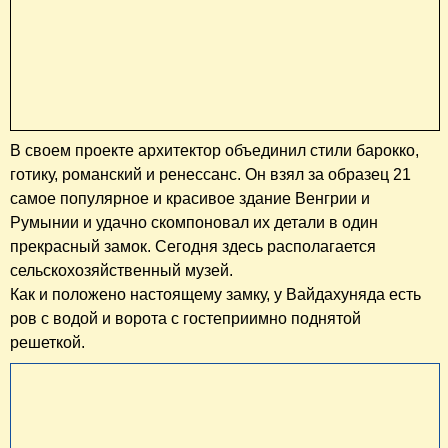
его культурный центр. Этот городской парк —
излюбленное место для прогулок как самих жителей
столицы, и так и ее гостей. Парк, располагающийся в
районе Пешт, имеет достаточно большую площадь. На
его территории постоянно устраивают различные
праздники и фестивали. Но в Варошлигете можно найти
не только места с развлечениями, но и тихие уголки для
спокойного отдыха. Само название парка Варошлигет
переводится с венгерского как «городской парк».
Замок Вайдахуняд
Замок Вайдахуняд безусловно можно считать
жемчужиной парка Варошлигет. Изначально в 1896 году
в честь тысячелетия Венгрии был создан муляж замка из
картона и фанеры по проекту архитектора Игнаца
Альпара для спектакля. Но экспонат очень понравился
жителям Будапешта, что в 1904 году он был увековечен
в каменном виде.