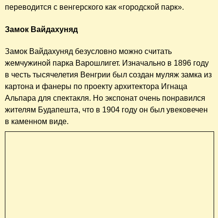
В этом месте стоит заказать аппетитный гуляш. Отдали
за обед 15 545 форинтов - это в районе 3 650 рублей.
Далее отправились на метро в купальни Сечени, парк
Варошлигет.
Парк Варошлигет
Ва́рошлигет (Városliget) — парк в Будапеште,
расположенный рядом с площадью Героев. Это не
только самый большой и колоритный уголок города, но и