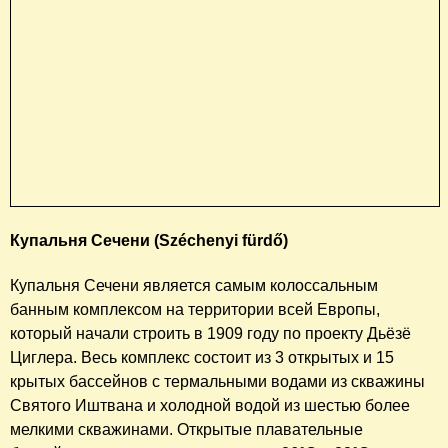
Рядом с Замком в Парке Ва́рошлигет стоит
памятник
Анонимусу
, который был создан в 1903 году
талантливым скульптором Миклошем Лигети. Почти