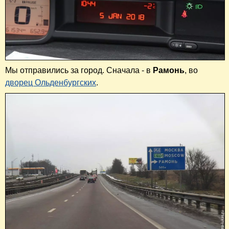
Мы отправились за город. Сначала - в
Рамонь
, во
дворец Ольденбургских
.