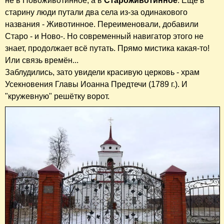
не в Новоживотинное, а в
Староживотинное
. Ещё в
старину люди путали два села из-за одинакового
названия - Животинное. Переименовали, добавили
Старо - и Ново-. Но современный навигатор этого не
знает, продолжает всё путать. Прямо мистика какая-то!
Или связь времён...
Заблудились, зато увидели красивую церковь - храм
Усекновения Главы Иоанна Предтечи (1789 г.). И
"кружевную" решётку ворот.