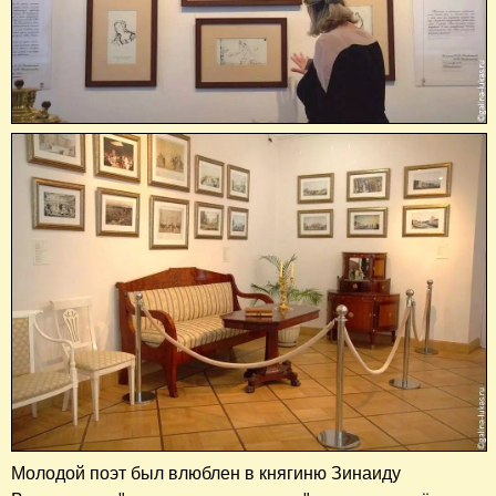
Молодой поэт был влюблен в княгиню Зинаиду