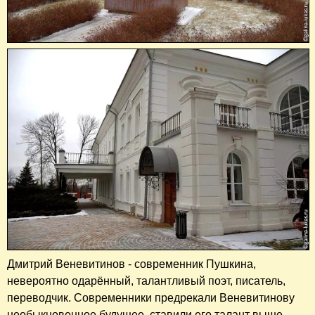
Дмитрий Веневитинов - современник Пушкина,
невероятно одарённый, талантливый поэт, писатель,
переводчик. Современники предрекали Веневитинову
необыкновенное будущее, ставили его талант выше