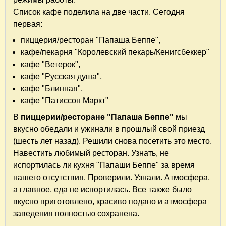
Список кафе поделила на две части. Сегодня
первая:
пиццерия/ресторан "Папаша Беппе",
кафе/пекарня "Королевский пекарь/Кенигсбеккер"
кафе "Ветерок",
кафе "Русская душа",
кафе "Блинная",
кафе "Патиссон Маркт"
В
пиццерии/ресторане "Папаша Беппе"
мы
вкусно обедали и ужинали в прошлый свой приезд
(шесть лет назад). Решили снова посетить это место.
Навестить любимый ресторан. Узнать, не
испортилась ли кухня "Папаши Беппе" за время
нашего отсутствия. Проверили. Узнали. Атмосфера,
а главное, еда не испортилась. Все также было
вкусно приготовлено, красиво подано и атмосфера
заведения полностью сохранена.