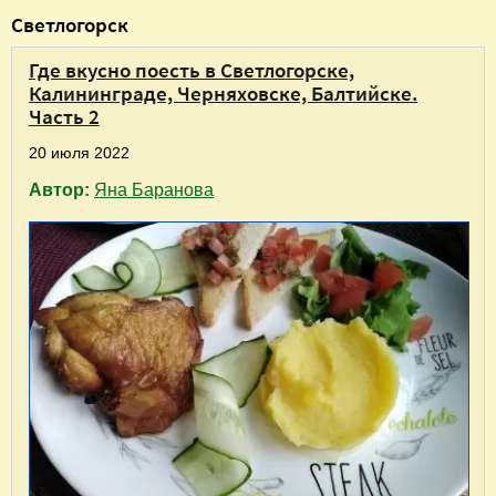
В
Светлогорск
ы
Где вкусно поесть в Светлогорске,
з
Калининграде, Черняховске, Балтийске.
д
Часть 2
е
20 июля 2022
с
Автор:
Яна Баранова
ь