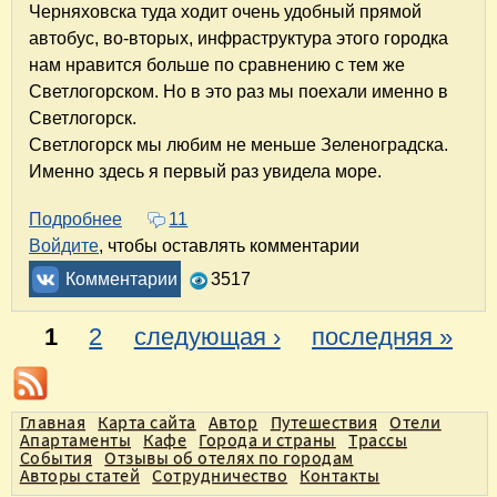
Черняховска туда ходит очень удобный прямой
автобус, во-вторых, инфраструктура этого городка
нам нравится больше по сравнению с тем же
Светлогорском. Но в это раз мы поехали именно в
Светлогорск.
Светлогорск мы любим не меньше Зеленоградска.
Именно здесь я первый раз увидела море.
Подробнее
о Светлогорск. Отдых на море
11
Войдите
, чтобы оставлять комментарии
Комментарии
3517
1
2
следующая ›
последняя »
С
т
Главная
Карта сайта
Автор
Путешествия
Отели
р
Апартаменты
Кафе
Города и страны
Трассы
а
События
Отзывы об отелях по городам
Авторы статей
Сотрудничество
Контакты
н