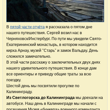
В
пятой части отчёта
я рассказала о пятом дне
нашего путешествия. Сергей возил нас в
Черняховск/Инстербург. По пути мы увидели Свято-
Екатерининский монастырь, в котором находится
кирха Арнау, музей "Старь" и замок Вальдау. День
сложился замечательно.
В этой части расскажу о заключительных двух днях
нашего удивительного путешествия. В конце дам
все ориентиры и приведу общие траты за всю
поездку.
Шестой день мы посвятили прогулке по
Калининграду.
Из Светлогорска до Калининграда
мы доехали на
автобусе. Наш день в Калининграде мы начали с
посещения Музея «бункера» военного коменданта