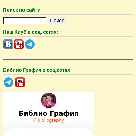
и
Поиск по сайту
ц
П
ы
о
Наш Клуб в соц. сетях:
и
с
к
Библио Графия в соц.сетях