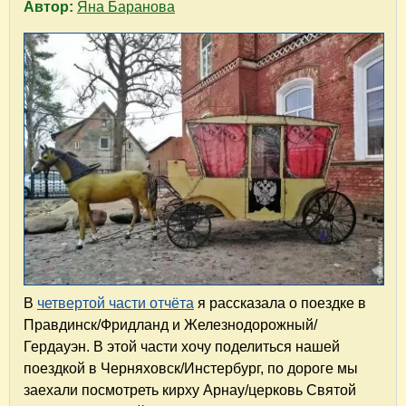
Автор:
Яна Баранова
В
четвертой части отчёта
я рассказала о поездке в
Правдинск/Фридланд и Железнодорожный/
Гердауэн. В этой части хочу поделиться нашей
поездкой в Черняховск/Инстербург, по дороге мы
заехали посмотреть кирху Арнау/церковь Святой