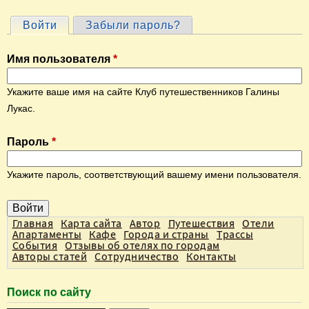
Войти
(активная вкладка)
Забыли пароль?
Г
л
Имя пользователя
*
а
в
Укажите ваше имя на сайте Клуб путешественников Галины
н
Лукас.
ы
Пароль
*
е
в
Укажите пароль, соответствующий вашему имени пользователя.
к
л
а
Главная
Карта сайта
Автор
Путешествия
Отели
Апартаменты
Кафе
Города и страны
Трассы
д
События
Отзывы об отелях по городам
Авторы статей
Сотрудничество
Контакты
к
и
Поиск по сайту