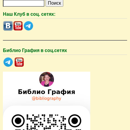
П
о
Наш Клуб в соц. сетях:
и
с
к
Библио Графия в соц.сетях