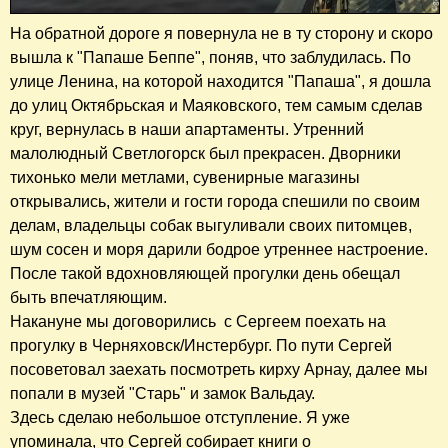
На обратной дороге я повернула не в ту сторону и скоро
вышла к "Папаше Беппе", поняв, что заблудилась. По
улице Ленина, на которой находится "Папаша", я дошла
до улиц Октябрьская и Маяковского, тем самым сделав
круг, вернулась в наши апартаменты. Утренний
малолюдный Светлогорск был прекрасен. Дворники
тихонько мели метлами, сувенирные магазины
открывались, жители и гости города спешили по своим
делам, владельцы собак выгуливали своих питомцев,
шум сосен и моря дарили бодрое утреннее настроение.
После такой вдохновляющей прогулки день обещал
быть впечатляющим.
Накануне мы договорились с Сергеем поехать на
прогулку в Черняховск/Инстербург. По пути Сергей
посоветовал заехать посмотреть кирху Арнау, далее мы
попали в музей "Старь" и замок Вальдау.
Здесь сделаю небольшое отступление. Я уже
упоминала, что Сергей собирает книги о