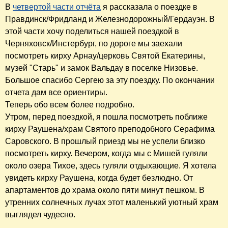
В
четвертой части отчёта
я рассказала о поездке в
Правдинск/Фридланд и Железнодорожный/Гердауэн. В
этой части хочу поделиться нашей поездкой в
Черняховск/Инстербург, по дороге мы заехали
посмотреть кирху Арнау/церковь Святой Екатерины,
музей "Старь" и замок Вальдау в поселке Низовье.
Большое спасибо Сергею за эту поездку. По окончании
отчета дам все ориентиры.
Теперь обо всем более подробно.
Утром, перед поездкой, я пошла посмотреть поближе
кирху Раушена/храм Святого преподобного Серафима
Саровского. В прошлый приезд мы не успели близко
посмотреть кирху. Вечером, когда мы с Мишей гуляли
около озера Тихое, здесь гуляли отдыхающие. Я хотела
увидеть кирху Раушена, когда будет безлюдно. От
апартаментов до храма около пяти минут пешком. В
утренних солнечных лучах этот маленький уютный храм
выглядел чудесно.